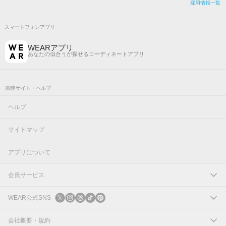
採用情報一覧
スマートフォンアプリ
WEARアプリ
あなたの似合うが探せるコーディネートアプリ
関連サイト・ヘルプ
ヘルプ
サイトマップ
アプリについて
会員サービス
ログイン
WEAR公式SNS
新規会員登録
X
会社概要・規約