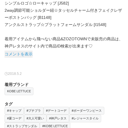
シンプルロゴ☆ローキャップ [J582]
2way調節可能ショルダー紐☆タッセルチャーム付きフェイクレザ
ーボストンバッグ [B1148]
アンクルストラップ☆プラットフォームサンダル [I1548]
着用アイテムから飛べない商品&ZOZOTOWNで未販売の商品は、
神戸レタスのサイト内で商品ID検索が出来ます♡
コメントを表示
2018.5.2
着用ブランド
KOBE LETTUCE
タグ
#キャップ
#プチプラ
#デートコーデ
#ボーダーワンピース
#夏コーデ
#大人可愛い
#神戸レタス
#レジャースタイル
#ストラップサンダル
#KOBE LETTUCE