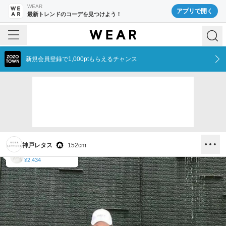
WEAR
アプリで開く
最新トレンドのコーデを見つけよう！
新規会員登録で1,000ptもらえるチャンス
神戸レタス
152
cm
KOBE LETTUCE
KOBE LETTUCE
KOBE LETTUCE
¥2,231
¥1,314
¥2,434