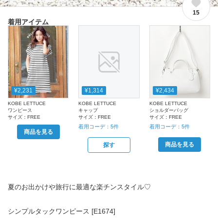
15
着用アイテム
¥2,231
¥1,314
¥2,434
KOBE LETTUCE
KOBE LETTUCE
KOBE LETTUCE
ワンピース
キャップ
ショルダーバッグ
サイズ：
FREE
サイズ：
FREE
サイズ：
FREE
着用コーデ：
5
件
着用コーデ：
5
件
商品を見る
商品を見る
探す
夏のお出かけや旅行に最適な楽チンスタイル♡
シンプルタックワンピース [E1674]