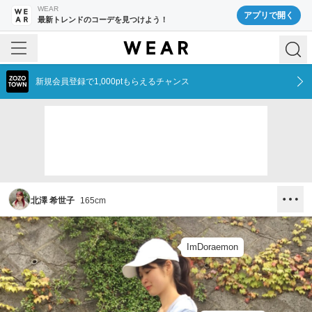
WEAR
アプリで開く
最新トレンドのコーデを見つけよう！
新規会員登録で1,000ptもらえるチャンス
北澤 希世子
165
cm
ImDoraemon