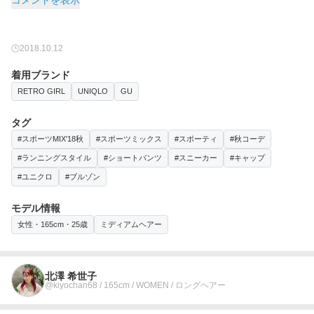
2018.10.12
着用ブランド
RETRO GIRL
UNIQLO
GU
タグ
#スポーツMIX'18秋
#スポーツミックス
#スポーティ
#秋コーデ
#ランニングスタイル
#ショートパンツ
#スニーカー
#キャップ
#ユニクロ
#ブルゾン
モデル情報
女性・165cm・25歳
ミディアムヘアー
北澤 希世子
@kiyochan68 / 165cm / WOMEN / ロングヘアー