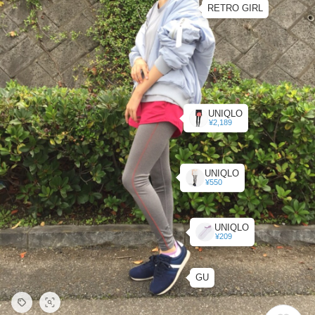
RETRO GIRL
UNIQLO
¥2,189
UNIQLO
¥550
UNIQLO
¥209
GU