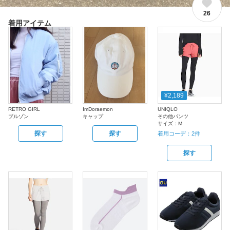
26
着用アイテム
¥2,189
RETRO GIRL
ImDoraemon
UNIQLO
ブルゾン
キャップ
その他パンツ
サイズ：
M
探す
探す
着用コーデ：
2
件
探す