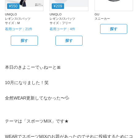
¥550
¥209
UNIQLO
UNIQLO
GU
レギンス/スパッツ
レギンス/スパッツ
スニーカー
サイズ：
M
サイズ：
フリー
探す
着用コーデ：
21
件
着用コーデ：
4
件
探す
探す
本日のきよこーでぃねーと🎀
10月になりました！笑
全然WEAR更新してなかった〜💦
テーマは「スポーツMIX」です★
WEARでスポーツMIXのお題があったのでそれに投稿するためにコ