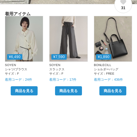
31
着用アイテム
¥6,490
¥7,590
¥1,890
SOYEN
SOYEN
BONLECILL
シャツ/ブラウス
スラックス
ショルダーバッグ
サイズ：
F
サイズ：
F
サイズ：
FREE
着用コーデ：
24
件
着用コーデ：
17
件
着用コーデ：
436
件
商品を見る
商品を見る
商品を見る