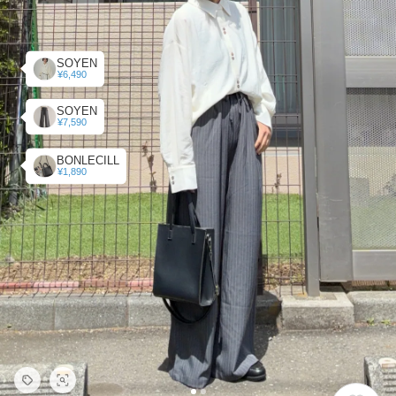
SOYEN
¥6,490
SOYEN
¥7,590
BONLECILL
¥1,890