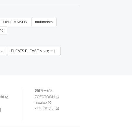
DOUBLE MAISON
marimekko
nd
ウス
PLEATS PLEASE × スカート
関連サービス
oid
ZOZOTOWN
niaulab
ZOZOマッチ