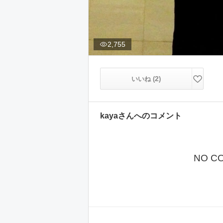
2,755
2
いいね (
)
kaya
さんへのコメント
NO C