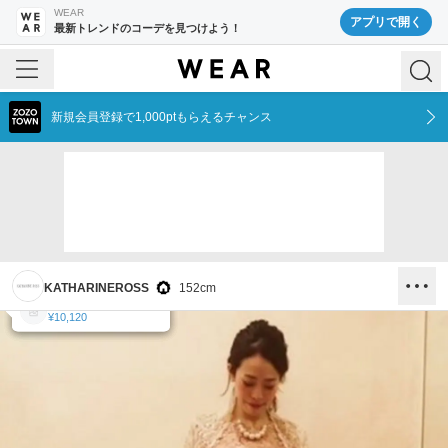
WEAR
アプリで開く
最新トレンドのコーデを見つけよう！
新規会員登録で1,000ptもらえるチャンス
KATHARINEROSS
152
cm
KATHARINE ROSS
KATHARINE ROSS
KATHARINE ROSS
KATHARINE ROSS
¥19,250
¥7,590
¥3,300
¥10,120