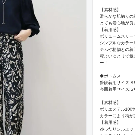
【素材感】
滑らかな肌触りの綿
とても着心地が良
【着用感】
ボリュームスリー
シンプルなカラー
テムや柄物との着
程よいゆとりで気
ー！
◆ボトムス
普段着用サイズ:S
今回着用サイズ:S
【素材感】
ポリエステル100
カラーにより柄が
【着用感】
ゆったりシルエッ