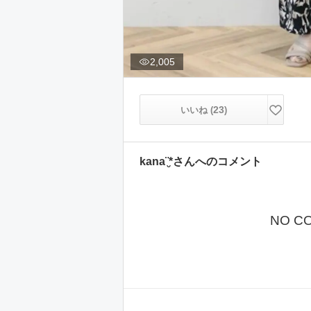
2,005
23
いいね (
)
kana¨̮*
さんへのコメント
NO C