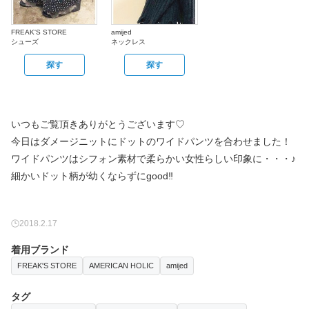
FREAK'S STORE
amijed
シューズ
ネックレス
探す
探す
いつもご覧頂きありがとうございます♡
今日はダメージニットにドットのワイドパンツを合わせました！
ワイドパンツはシフォン素材で柔らかい女性らしい印象に・・・♪
細かいドット柄が幼くならずにgood‼︎
2018.2.17
着用ブランド
FREAK'S STORE
AMERICAN HOLIC
amijed
タグ