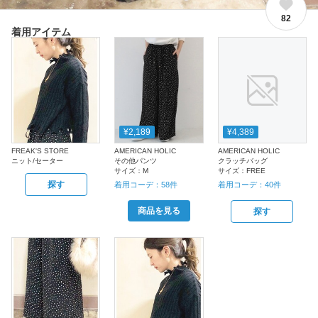
82
着用アイテム
¥2,189
¥4,389
FREAK'S STORE
AMERICAN HOLIC
AMERICAN HOLIC
ニット/セーター
その他パンツ
クラッチバッグ
サイズ：
M
サイズ：
FREE
探す
着用コーデ：
58
件
着用コーデ：
40
件
商品を見る
探す