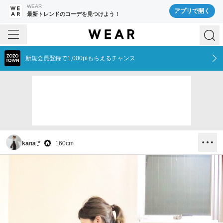
WEAR
アプリで開く
最新トレンドのコーデを見つけよう！
新規会員登録で1,000ptもらえるチャンス
kana¨̮*
160
cm