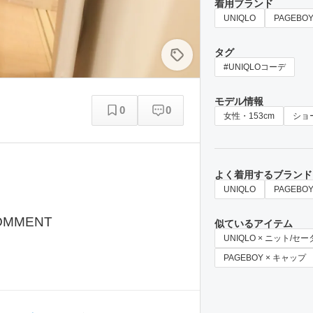
着用ブランド
UNIQLO
PAGEBO
タグ
#UNIQLOコーデ
モデル情報
0
0
女性・153cm
ショ
よく着用するブランド
UNIQLO
PAGEBO
OMMENT
似ているアイテム
UNIQLO × ニット/セ
PAGEBOY × キャップ