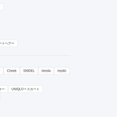
Y
ートヘアー
Y
Cheek
SNIDEL
rienda
mystic
ーター
UNIQLO × スカート