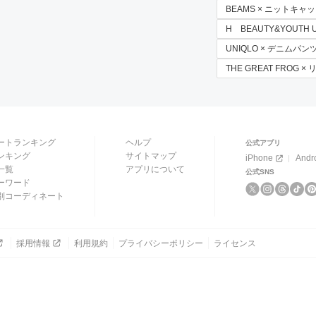
BEAMS × ニットキャ
H BEAUTY&YOUTH 
UNIQLO × デニムパン
THE GREAT FROG ×
ートランキング
ヘルプ
公式アプリ
ンキング
サイトマップ
iPhone
Andr
一覧
アプリについて
公式SNS
ーワード
別コーディネート
採用情報
利用規約
プライバシーポリシー
ライセンス