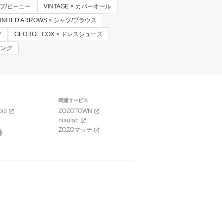
ップ/ビーニー
VINTAGE × カバーオール
UNITED ARROWS × シャツ/ブラウス
ツ
GEORGE COX × ドレスシューズ
 リング
関連サービス
oid
ZOZOTOWN
niaulab
ZOZOマッチ