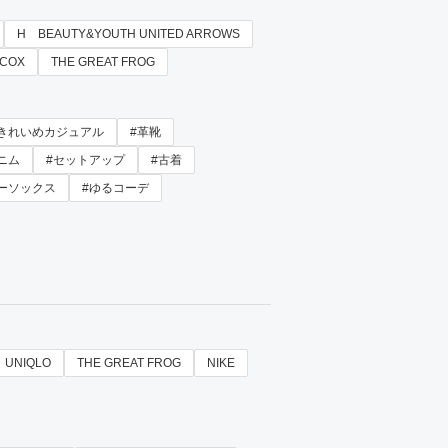
H BEAUTY&YOUTH UNITED ARROWS
 COX
THE GREAT FROG
#きれいめカジュアル
#革靴
ニム
#セットアップ
#古着
ーソックス
#ゆるコーデ
UNIQLO
THE GREAT FROG
NIKE