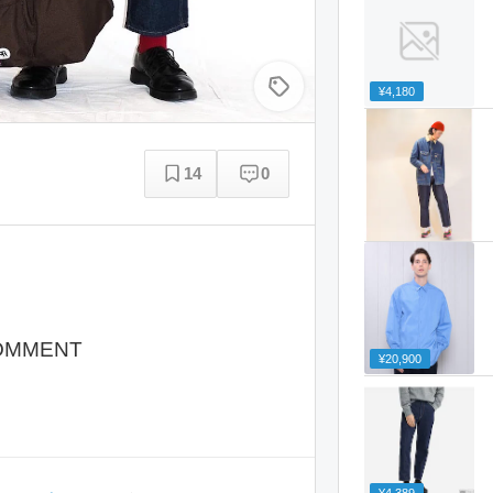
¥4,180
14
0
OMMENT
¥20,900