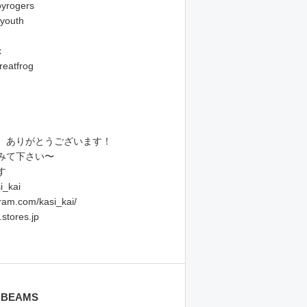
oyrogers
youth
x
reatfrog
、ありがとうございます！
みて下さい〜
す
i_kai
gram.com/kasi_kai/
.stores.jp
BEAMS