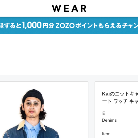
Kaiのニットキャ
ート ワッチ 
👖
Denims
Item