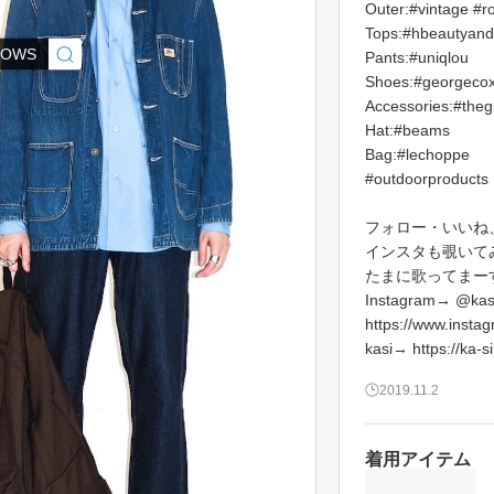
Outer:#vintage #r
Tops:#hbeautyand
ROWS
Pants:#uniqlou
Shoes:#georgeco
Accessories:#theg
Hat:#beams
Bag:#lechoppe
#outdoorproducts
フォロー・いいね
インスタも覗いて
たまに歌ってまー
Instagram→ @kas
https://www.insta
kasi→ https://ka-si
2019.11.2
着用アイテム