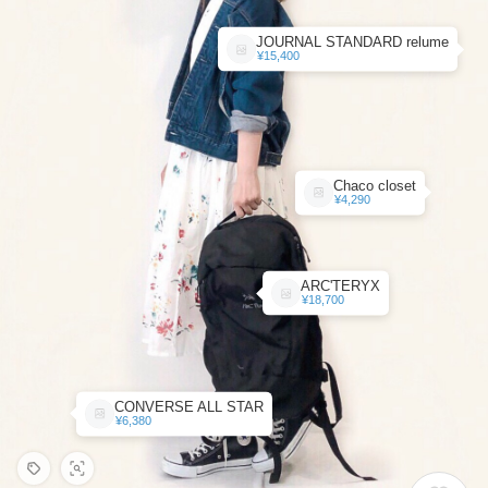
JOURNAL STANDARD relume
¥15,400
Chaco closet
¥4,290
ARC'TERYX
¥18,700
CONVERSE ALL STAR
¥6,380