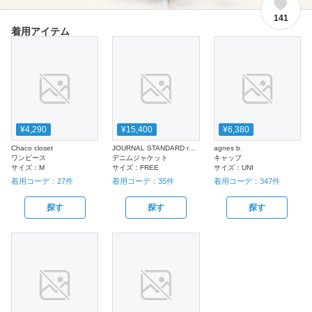
141
着用アイテム
¥4,290
¥15,400
¥6,380
Chaco closet
JOURNAL STANDARD relume
agnes b.
ワンピース
デニムジャケット
キャップ
サイズ：
M
サイズ：
FREE
サイズ：
UNI
着用コーデ：
27
件
着用コーデ：
35
件
着用コーデ：
347
件
探す
探す
探す