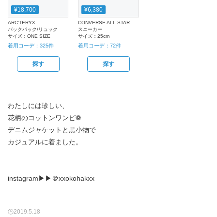
¥18,700
¥6,380
ARC'TERYX
CONVERSE ALL STAR
バックパック/リュック
スニーカー
サイズ：
ONE SIZE
サイズ：
25cm
着用コーデ：
325
件
着用コーデ：
72
件
探す
探す
わたしには珍しい、
花柄のコットンワンピ❁
デニムジャケットと黒小物で
カジュアルに着ました。
instagram▶︎▶︎＠xxokohakxx
2019.5.18