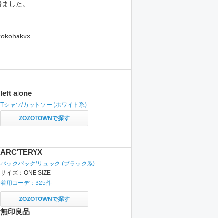
着ました。
xokohakxx
left alone
Tシャツ/カットソー
(ホワイト系)
ZOZOTOWNで探す
ARC'TERYX
バックパック/リュック
(ブラック系)
サイズ：
ONE SIZE
着用コーデ：
325
件
ZOZOTOWNで探す
無印良品