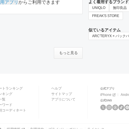
よく着用するブランド
用アプリ
からご利用できます
UNIQLO
無印良品
FREAK'S STORE
似ているアイテム
ARC'TERYX × バッ
もっと見る
ートランキング
ヘルプ
公式アプリ
ンキング
サイトマップ
iPhone
Andr
一覧
アプリについて
公式SNS
ーワード
別コーディネート