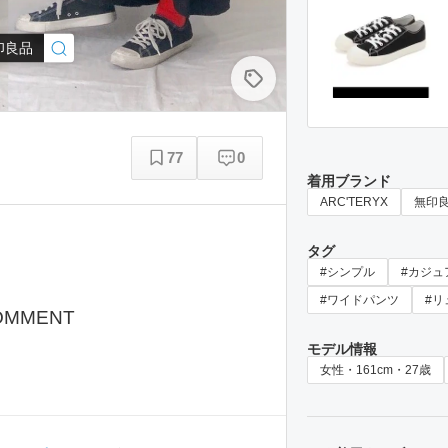
印良品
77
0
着用ブランド
ARC'TERYX
無印
タグ
#シンプル
#カジュ
#ワイドパンツ
#リ
OMMENT
モデル情報
女性・161cm・27歳