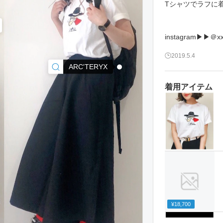
Tシャツでラフに
instagram▶︎▶︎＠x
2019.5.4
ARC'TERYX
着用アイテム
¥18,700