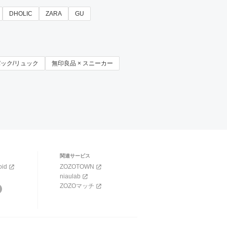
DHOLIC
ZARA
GU
クパック/リュック
無印良品 × スニーカー
関連サービス
oid
ZOZOTOWN
niaulab
ZOZOマッチ