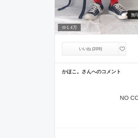
無
1.4万
209
いいね (
)
かほこ。
さんへのコメント
NO C