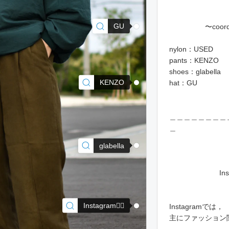
GU
〜coordin
nylon：USED
pants：KENZO
shoes：glabella
KENZO
hat：GU
＿＿＿＿＿＿＿＿
＿
glabella
Instagram→
Instagram✍🏻
Instagramでは，
主にファッション