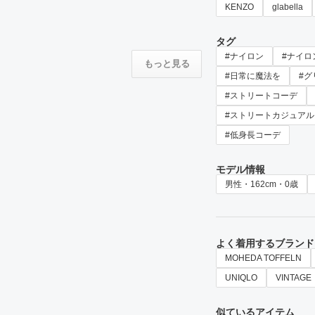
KENZO
glabella
タグ
#ナイロン
#ナイロ
もっと見る
#日常に魔法を
#グ
#ストリートコーデ
#ストリートカジュアル
#低身長コーデ
モデル情報
男性・162cm・0歳
よく着用するブランド
MOHEDA TOFFELN
UNIQLO
VINTAGE
似ているアイテム