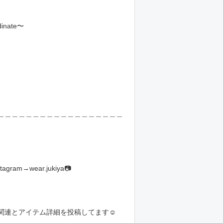
ate〜
＿＿＿＿＿＿＿＿＿＿＿＿＿＿＿＿＿＿
wear.jukiya📷
関連とアイテム詳細を投稿してます☺️