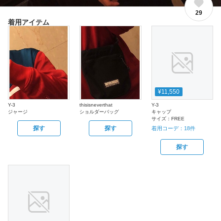
29
着用アイテム
¥11,550
Y-3
thisisneverthat
Y-3
ジャージ
ショルダーバッグ
キャップ
サイズ：
FREE
探す
探す
着用コーデ：
18
件
探す