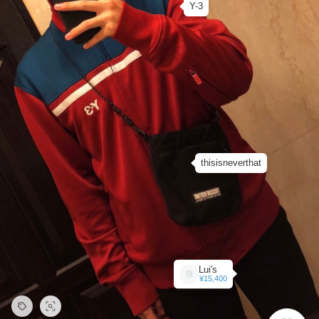
Y-3
thisisneverthat
Lui's
¥15,400