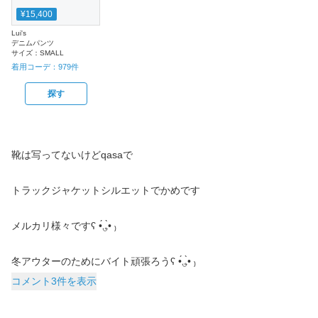
¥15,400
Lui's
デニムパンツ
サイズ：
SMALL
着用コーデ：
979
件
探す
靴は写ってないけどqasaで
トラックジャケットシルエットでかめです
メルカリ様々ですʕ •́؈•̀ ₎
冬アウターのためにバイト頑張ろうʕ •́؈•̀ ₎
コメント3件を表示