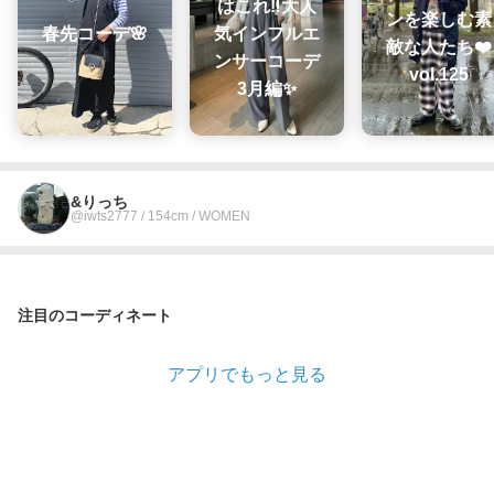
はこれ‼️大人
ンを楽しむ素
春先コーデ🌸
気インフルエ
敵な人たち❤️
ンサーコーデ
vol.125
3月編✨
&りっち
@iwts2777 / 154cm / WOMEN
注目のコーディネート
アプリでもっと見る