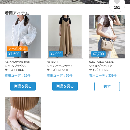
151
着用アイテム
クーポン対象
¥7,590
¥4,999
¥7,700
AS KNOW AS plus
Re:EDIT
U.S. POLO ASSN.
シャツ/ブラウス
ジャンパースカート
ショルダーバッグ
サイズ：
FREE
サイズ：
SHORT
サイズ：
FREE
着用コーデ：
15
件
着用コーデ：
55
件
着用コーデ：
339
件
商品を見る
商品を見る
探す