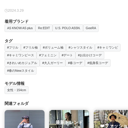
2024.3.29
着用ブランド
AS KNOW AS plus
Re:EDIT
U.S. POLO ASSN.
GeeRA
タグ
#フリル
#フリル袖
#ボリューム袖
#シャツスタイル
#キャミワンピ
#キャミワンピース
#フェミニン
#デート
#お出かけコーデ
#きれいめカジュアル
#大人ガーリー
#春コーデ
#低身長コーデ
#春のNewスタイル
モデル情報
女性・154cm
関連フォルダ
最新トレンド
❤️ファッショ