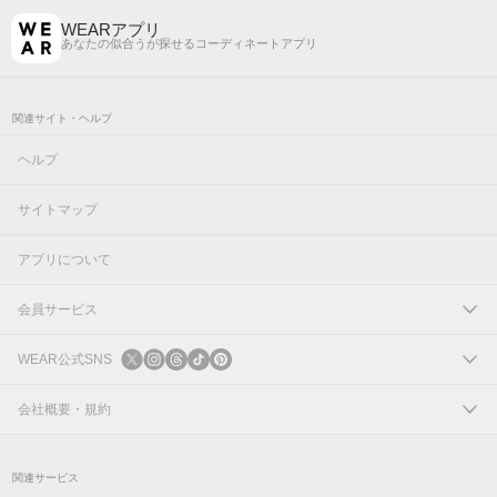
WEARアプリ
あなたの似合うが探せるコーディネートアプリ
関連サイト・ヘルプ
ヘルプ
サイトマップ
アプリについて
会員サービス
ログイン
WEAR公式SNS
新規会員登録
X
会社概要・規約
Instagram
コーポレートサイト
関連サービス