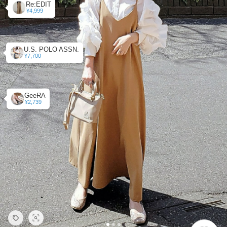
Re:EDIT
¥4,999
U.S. POLO ASSN.
¥7,700
GeeRA
¥2,739