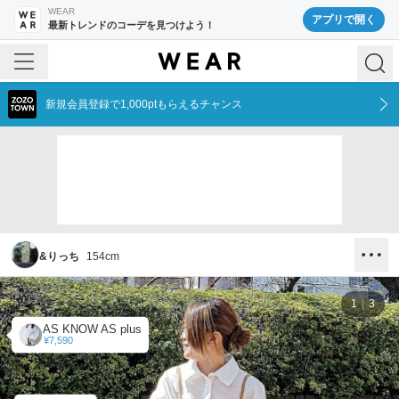
WEAR
アプリで開く
最新トレンドのコーデを見つけよう！
新規会員登録で1,000ptもらえるチャンス
&りっち
154
cm
1
3
AS KNOW AS plus
¥7,590