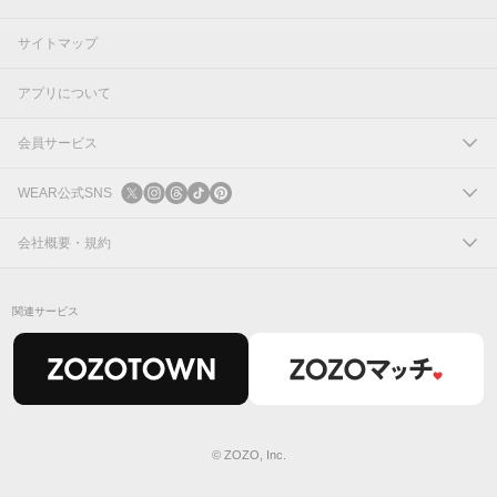
サイトマップ
アプリについて
会員サービス
ログイン
WEAR公式SNS
新規会員登録
X
会社概要・規約
Instagram
コーポレートサイト
関連サービス
Threads
会社概要
TikTok
IR情報
Pinterest
利用規約
© ZOZO, Inc.
0
件
プライバシーポリシー