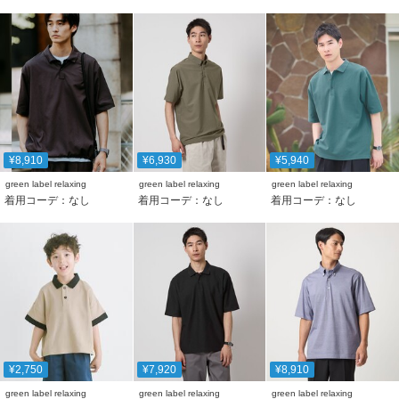
¥8,910
¥6,930
¥5,940
green label relaxing
green label relaxing
green label relaxing
着用コーデ：なし
着用コーデ：なし
着用コーデ：なし
¥2,750
¥7,920
¥8,910
green label relaxing
green label relaxing
green label relaxing