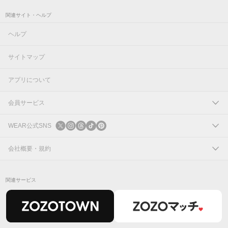
関連サイト・ヘルプ
ヘルプ
サイトマップ
アプリについて
会員サービス
ログイン
WEAR公式SNS
新規会員登録
X
会社概要・規約
Instagram
コーポレートサイト
関連サービス
Threads
会社概要
TikTok
IR情報