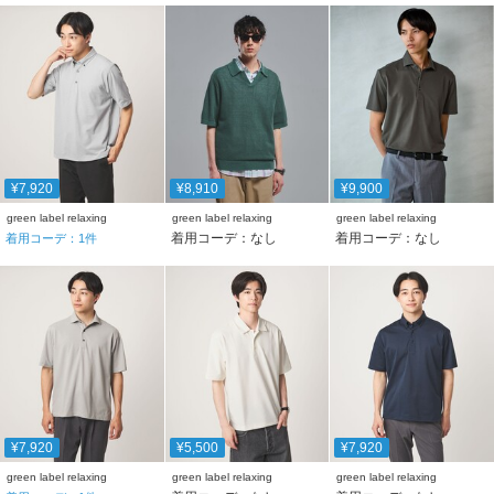
¥7,920
¥8,910
¥9,900
green label relaxing
green label relaxing
green label relaxing
着用コーデ：なし
着用コーデ：なし
着用コーデ：
1
件
¥7,920
¥5,500
¥7,920
green label relaxing
green label relaxing
green label relaxing