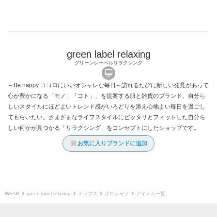
green label relaxing
グリーンレーベルリラクシング
～Be happy ココロにいいオシャレな毎日～訪れるたびに新しい発見があって
心が豊かになる「モノ」「コト」、を提案する服と雑貨のブランド。自分ら
しいスタイルにほどよいトレンド感がいろどりを添え心地よい毎日を過ごし
てもらいたい。さまざまなライフスタイルにピッタリとフィットした自分ら
しい何かが見つかる「リラクシング」をコンセプトにしたショップです。
お気に入りブランドに追加
WEAR
green label relaxing
トップス
ポロシャツ
アイテム一覧