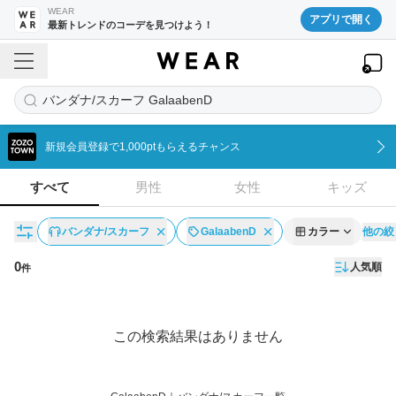
WEAR
アプリで開く
最新トレンドのコーデを見つけよう！
バンダナ/スカーフ GalaabenD
新規会員登録で1,000ptもらえるチャンス
すべて
男性
女性
キッズ
他の絞
バンダナ/スカーフ
GalaabenD
カラー
0
人気順
件
アイテム一覧
この検索結果はありません