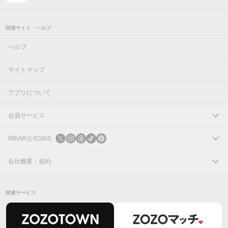
関連サイト・ヘルプ
ヘルプ
サイトマップ
アプリについて
会員サービス
ログイン
WEAR公式SNS
新規会員登録
X
会社概要・規約
Instagram
コーポレートサイト
関連サービス
Threads
会社概要