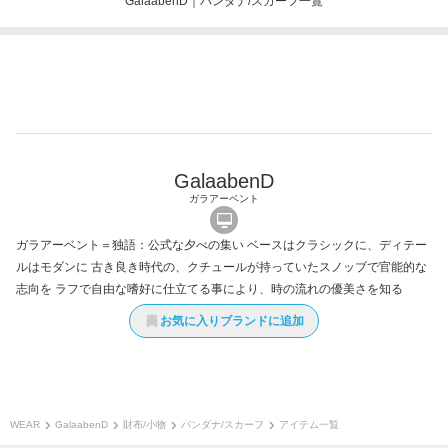
GalaabenD｜バンダナ/スカーフ一覧
GalaabenD
ガラアーベント
ガラアーベント＝独語：公式な夕べの集い ベースはクラシックに、ディテー
ルはモダンに 古き良き時代の、クチュールが持っていたスノッブで官能的な
志向を ラフで自由な嗜好に仕立てる事により、時の流れの優美さを知る
お気に入りブランドに追加
WEAR
GalaabenD
財布/小物
バンダナ/スカーフ
アイテム一覧