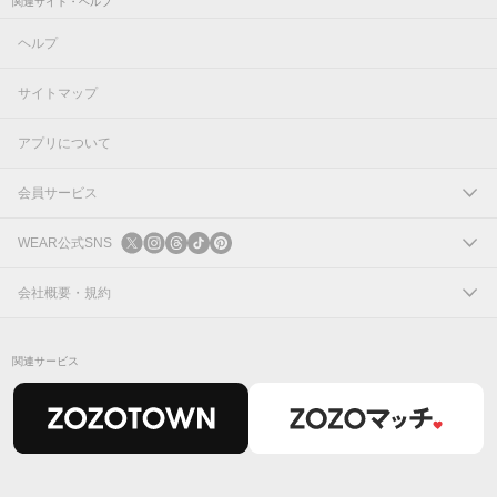
関連サイト・ヘルプ
ヘルプ
サイトマップ
アプリについて
会員サービス
ログイン
WEAR公式SNS
新規会員登録
X
会社概要・規約
Instagram
コーポレートサイト
関連サービス
Threads
会社概要
TikTok
IR情報
Pinterest
利用規約