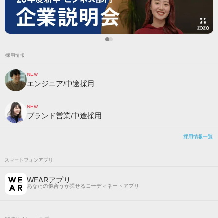
採用情報
NEW
エンジニア/中途採用
NEW
ブランド営業/中途採用
採用情報一覧
スマートフォンアプリ
WEARアプリ
あなたの似合うが探せるコーディネートアプリ