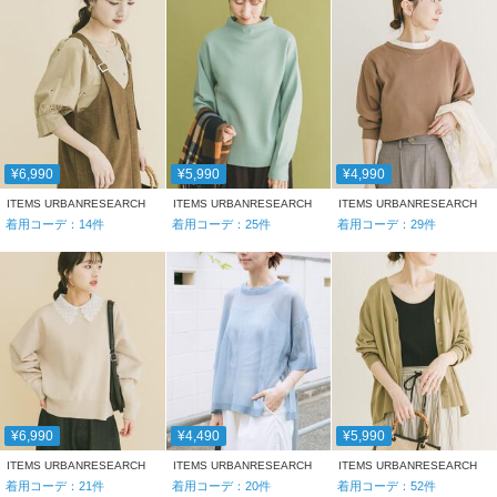
¥6,990
¥5,990
¥4,990
ITEMS URBANRESEARCH
ITEMS URBANRESEARCH
ITEMS URBANRESEARCH
着用コーデ：
14
件
着用コーデ：
25
件
着用コーデ：
29
件
¥6,990
¥4,490
¥5,990
ITEMS URBANRESEARCH
ITEMS URBANRESEARCH
ITEMS URBANRESEARCH
着用コーデ：
21
件
着用コーデ：
20
件
着用コーデ：
52
件