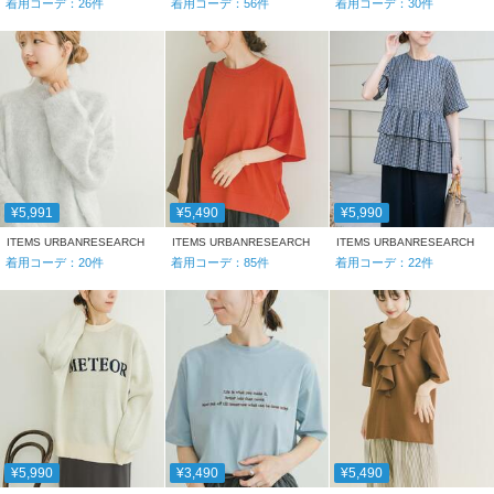
着用コーデ：
26
件
着用コーデ：
56
件
着用コーデ：
30
件
¥5,991
¥5,490
¥5,990
ITEMS URBANRESEARCH
ITEMS URBANRESEARCH
ITEMS URBANRESEARCH
着用コーデ：
20
件
着用コーデ：
85
件
着用コーデ：
22
件
¥5,990
¥3,490
¥5,490