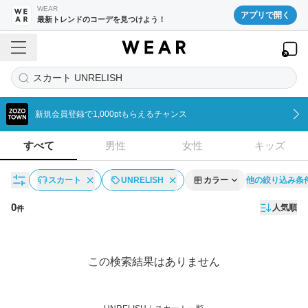
WEAR
アプリで開く
最新トレンドのコーデを見つけよう！
スカート UNRELISH
新規会員登録で1,000ptもらえるチャンス
すべて
男性
女性
キッズ
他の絞り込み条
スカート
UNRELISH
カラー
0
人気順
件
アイテム一覧
この検索結果はありません