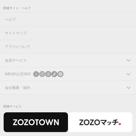
関連サイト・ヘルプ
ヘルプ
サイトマップ
アプリについて
会員サービス
ログイン
WEAR公式SNS
新規会員登録
X
会社概要・規約
Instagram
コーポレートサイト
関連サービス
Threads
会社概要
TikTok
IR情報