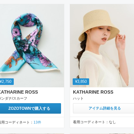
イテム一覧
¥2,750
¥3,850
KATHARINE ROSS
KATHARINE ROSS
バンダナ/スカーフ
ハット
ZOZOTOWN
で購入する
アイテム詳細を見る
着用コーディネート：
なし
着用コーディネート：
13
件