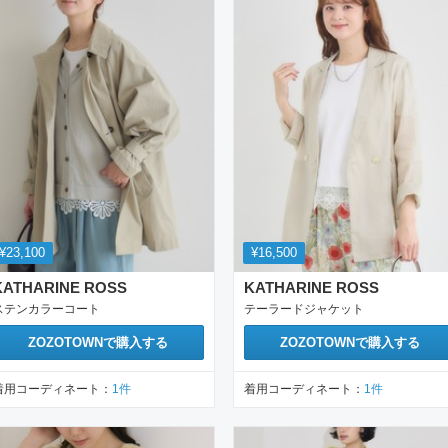
¥23,100
¥16,500
KATHARINE ROSS
KATHARINE ROSS
ステンカラーコート
テーラードジャケット
ZOZOTOWN
で購入する
ZOZOTOWN
で購入する
着用コーディネート：
1
件
着用コーディネート：
1
件