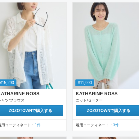
¥15,290
¥11,990
KATHARINE ROSS
KATHARINE ROSS
シャツ/ブラウス
ニット/セーター
ZOZOTOWN
で購入する
ZOZOTOWN
で購入する
着用コーディネート：
1
件
着用コーディネート：
3
件