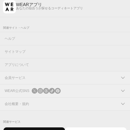
WEARアプリ
あなたの似合うが探せるコーディネートアプリ
関連サイト・ヘルプ
ヘルプ
サイトマップ
アプリについて
会員サービス
ログイン
WEAR公式SNS
新規会員登録
X
会社概要・規約
Instagram
コーポレートサイト
関連サービス
Threads
会社概要