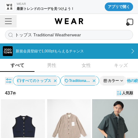
WEAR
アプリで開く
最新トレンドのコーデを見つけよう！
トップス Traditional Weatherwear
新規会員登録で1,000ptもらえるチャンス
すべて
男性
女性
キッズ
他の絞
すべてのトップス
Traditiona…
カラー
437
人気順
件
アイテム一覧