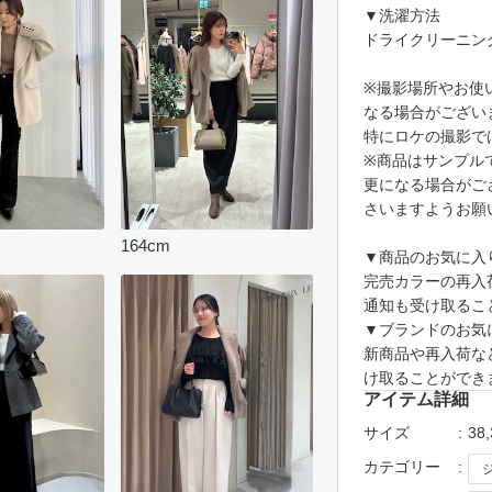
▼洗濯方法
ドライクリーニン
※撮影場所やお使
なる場合がござい
特にロケの撮影で
※商品はサンプル
更になる場合がご
さいますようお願
164
cm
▼商品のお気に入
完売カラーの再入
通知も受け取るこ
▼ブランドのお気
新商品や再入荷な
け取ることができ
アイテム詳細
サイズ
38,
カテゴリー