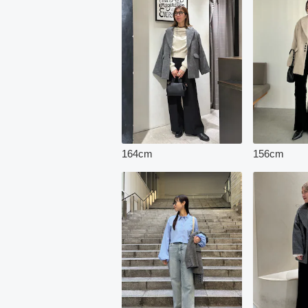
164
cm
156
cm