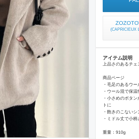
PA
ZOZO
(
CAPRICIEUX
アイテム説明
上品さのあるチェ
商品ページ
・毛足のあるウー
・ウール混で保温
・小さめのボタン
トに
・飽きのこないシ
・ミドル丈で小柄
重量：910g