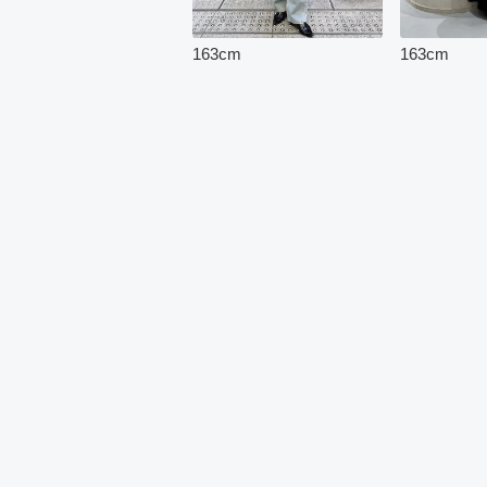
163
cm
163
cm