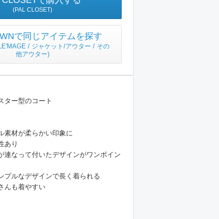
L CLOSETで購入する
(PAL CLOSET)
TOWNで同じアイテムを探す
 LE'MAGE / ジャケット/アウター / その
他アウター
)
スター型のコート
ル素材が柔らかい印象に
性あり
が連なって付いたデザインがワンポイン
ンプルなデザインで長く着られる
さんも着やすい