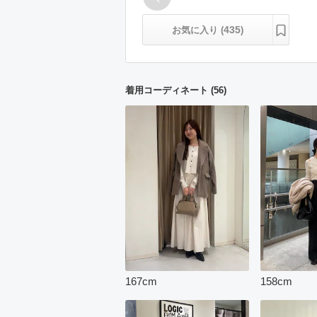
435
お気に入り (
)
着用コーディネート
(
56
)
167
cm
158
cm