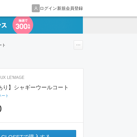
ログイン
新規会員登録
ート
EUX LE'MAGE
あり】シャギーウールコート
ネート
0