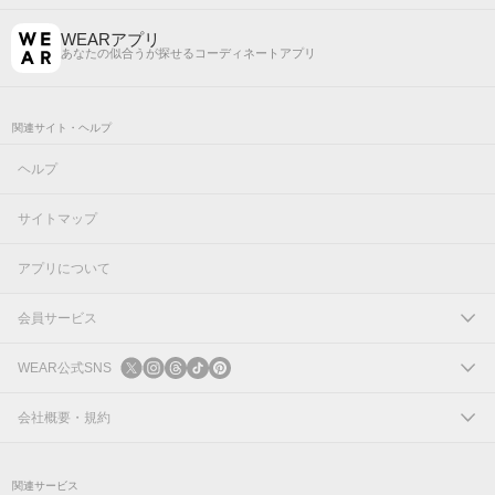
WEARアプリ
あなたの似合うが探せるコーディネートアプリ
関連サイト・ヘルプ
ヘルプ
サイトマップ
アプリについて
会員サービス
ログイン
WEAR公式SNS
新規会員登録
X
会社概要・規約
Instagram
コーポレートサイト
関連サービス