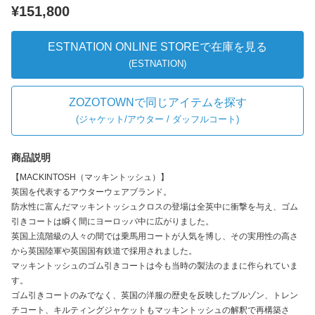
¥151,800
ESTNATION ONLINE STOREで在庫を見る
(ESTNATION)
ZOZOTOWNで同じアイテムを探す
(
ジャケット/アウター / ダッフルコート
)
商品説明
【MACKINTOSH（マッキントッシュ）】
英国を代表するアウターウェアブランド。
防水性に富んだマッキントッシュクロスの登場は全英中に衝撃を与え、ゴム
引きコートは瞬く間にヨーロッパ中に広がりました。
英国上流階級の人々の間では乗馬用コートが人気を博し、その実用性の高さ
から英国陸軍や英国国有鉄道で採用されました。
マッキントッシュのゴム引きコートは今も当時の製法のままに作られていま
す。
ゴム引きコートのみでなく、英国の洋服の歴史を反映したブルゾン、トレン
チコート、キルティングジャケットもマッキントッシュの解釈で再構築さ