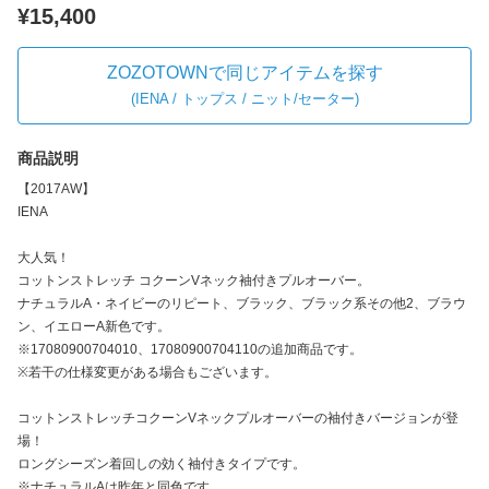
¥15,400
ZOZOTOWNで同じアイテムを探す
(
IENA / トップス / ニット/セーター
)
商品説明
【2017AW】
IENA
大人気！
コットンストレッチ コクーンVネック袖付きプルオーバー。
ナチュラルA・ネイビーのリピート、ブラック、ブラック系その他2、ブラウ
ン、イエローA新色です。
※17080900704010、17080900704110の追加商品です。
※若干の仕様変更がある場合もございます。
コットンストレッチコクーンVネックプルオーバーの袖付きバージョンが登
場！
ロングシーズン着回しの効く袖付きタイプです。
※ナチュラルAは昨年と同色です。