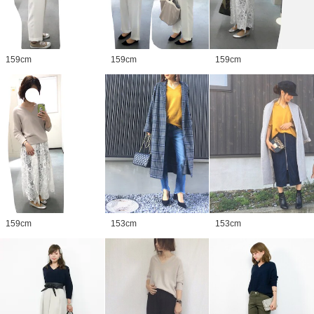
159
cm
159
cm
159
cm
159
cm
153
cm
153
cm