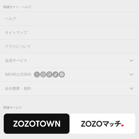
関連サイト・ヘルプ
ヘルプ
サイトマップ
アプリについて
会員サービス
ログイン
WEAR公式SNS
新規会員登録
X
会社概要・規約
Instagram
コーポレートサイト
関連サービス
Threads
会社概要
TikTok
IR情報