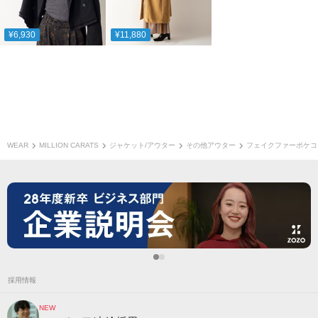
¥6,930
¥11,880
WEAR
MILLION CARATS
ジャケット/アウター
その他アウター
フェイクファーポケコ
採用情報
NEW