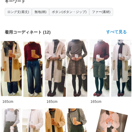
キーワード
ロング丈(着丈)
無地(柄)
ボタン(ボタン・ジップ)
ファー(素材)
すべて見る
着用コーディネート
(
12
)
165
cm
165
cm
165
cm