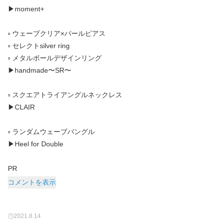
▶︎moment+
▫️ ウェーブクリア×パールピアス
▫️ セレクトsilver ring
▫️ メタルボールデザインリング
▶︎handmade〜SR〜
▫️ スクエアトライアングルネックレス
▶︎CLAIR
▫️ ランダムウェーブバングル
▶︎Heel for Double
PR
コメントを表示
2021.8.14