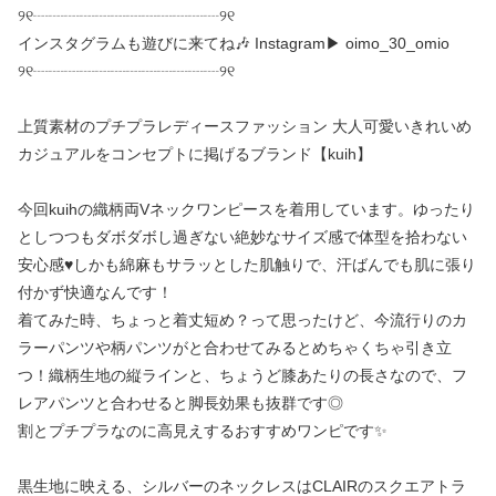
୨୧┈┈┈┈┈┈┈┈┈┈┈┈୨୧
インスタグラムも遊びに来てね🎶 Instagram▶︎ oimo_30_omio
୨୧┈┈┈┈┈┈┈┈┈┈┈┈୨୧
上質素材のプチプラレディースファッション 大人可愛いきれいめ
カジュアルをコンセプトに掲げるブランド【kuih】
今回kuihの織柄両Vネックワンピースを着用しています。ゆったり
としつつもダボダボし過ぎない絶妙なサイズ感で体型を拾わない
安心感♥しかも綿麻もサラッとした肌触りで、汗ばんでも肌に張り
付かず快適なんです！
着てみた時、ちょっと着丈短め？って思ったけど、今流行りのカ
ラーパンツや柄パンツがと合わせてみるとめちゃくちゃ引き立
つ！織柄生地の縦ラインと、ちょうど膝あたりの長さなので、フ
レアパンツと合わせると脚長効果も抜群です◎
割とプチプラなのに高見えするおすすめワンピです✨
黒生地に映える、シルバーのネックレスはCLAIRのスクエアトラ