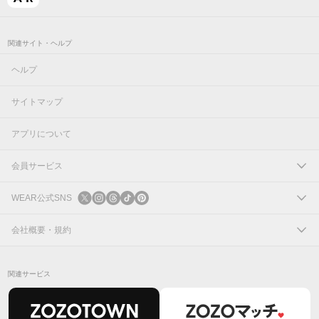
関連サイト・ヘルプ
ヘルプ
サイトマップ
アプリについて
会員サービス
ログイン
WEAR公式SNS
新規会員登録
X
会社概要・規約
Instagram
コーポレートサイト
関連サービス
Threads
会社概要