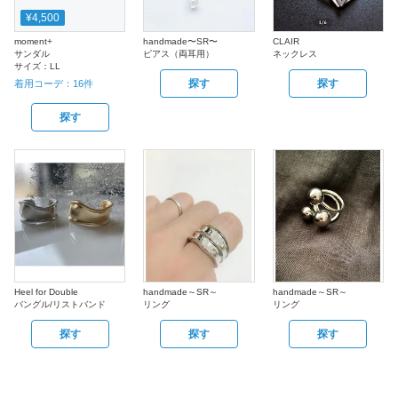
¥4,500
moment+
handmade〜SR〜
CLAIR
サンダル
ピアス（両耳用）
ネックレス
サイズ：
LL
探す
探す
着用コーデ：
16
件
探す
Heel for Double
handmade～SR～
handmade～SR～
バングル/リストバンド
リング
リング
探す
探す
探す