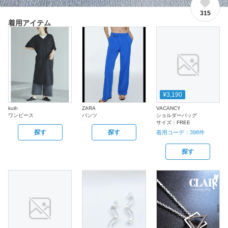
315
着用アイテム
¥3,190
kuih
ZARA
VACANCY
ワンピース
パンツ
ショルダーバッグ
サイズ：
FREE
探す
探す
着用コーデ：
398
件
探す