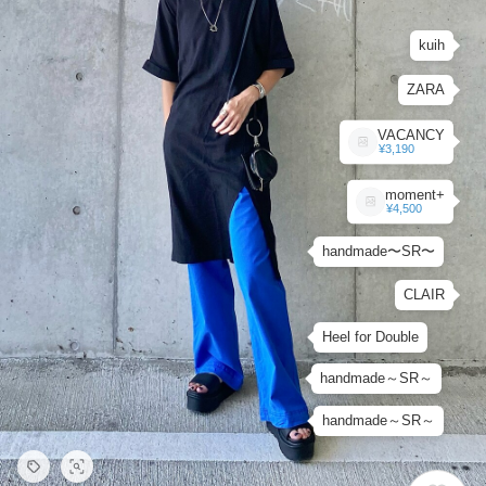
kuih
ZARA
VACANCY
¥3,190
moment+
¥4,500
handmade〜SR〜
CLAIR
Heel for Double
handmade～SR～
handmade～SR～