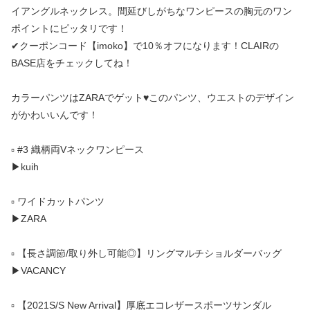
イアングルネックレス。間延びしがちなワンピースの胸元のワン
ポイントにピッタリです！
✔クーポンコード【imoko】で10％オフになります！CLAIRの
BASE店をチェックしてね！
カラーパンツはZARAでゲット♥このパンツ、ウエストのデザイン
がかわいいんです！
▫️ #3 織柄両Vネックワンピース
▶︎kuih
▫️ ワイドカットパンツ
▶︎ZARA
▫️ 【長さ調節/取り外し可能◎】リングマルチショルダーバッグ
▶︎VACANCY
▫️ 【2021S/S New Arrival】厚底エコレザースポーツサンダル