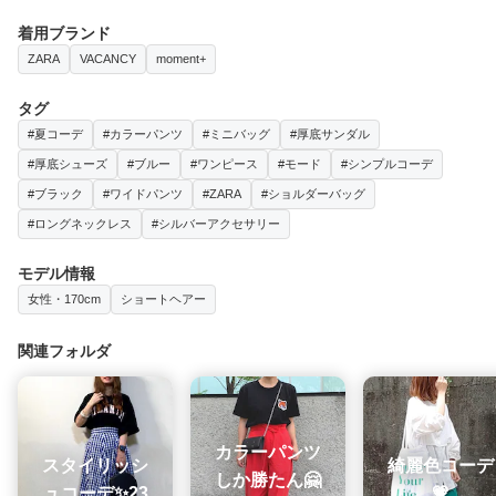
着用ブランド
ZARA
VACANCY
moment+
タグ
#夏コーデ
#カラーパンツ
#ミニバッグ
#厚底サンダル
#厚底シューズ
#ブルー
#ワンピース
#モード
#シンプルコーデ
#ブラック
#ワイドパンツ
#ZARA
#ショルダーバッグ
#ロングネックレス
#シルバーアクセサリー
モデル情報
女性・170cm
ショートヘアー
関連フォルダ
カラーパンツ
スタイリッシ
綺麗色コーデ
しか勝たん🤗
ュコーデ✨23
💗