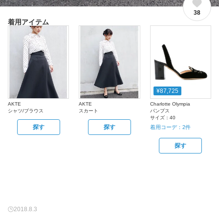
38
着用アイテム
¥87,725
AKTE
AKTE
Charlotte Olympia
シャツ/ブラウス
スカート
パンプス
サイズ：
40
探す
探す
着用コーデ：
2
件
探す
2018.8.3