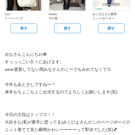
Lee
wwww
みくぴよさん着用
トートバッグ
その他
ニット/セーター
探す
探す
探す
みなさんこんにちわ🍓
すっっっごい久々にあげます。
wear更新してない間みなさんのこーでもみれてなくて💦
今年もあと少しですね〜＊
来年もちょこちょこ出没するのでよろしくお願いします(笑)
今日の主役はトップス！！
大好きな(私が勝手に思ってる)みくぴよさんがこのページボーイの
ニット着てて見た瞬間かわいーーーーって即決でした(笑)💕