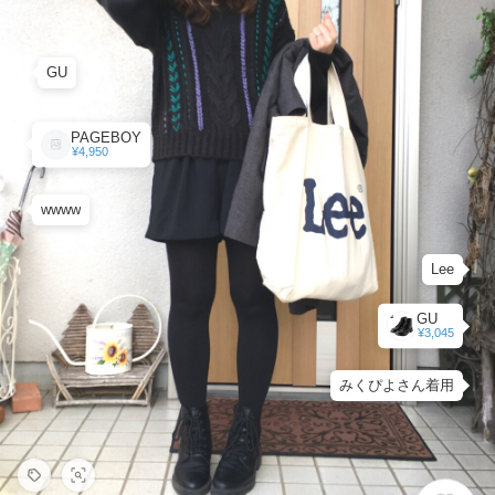
GU
PAGEBOY
¥4,950
wwww
Lee
GU
¥3,045
みくぴよさん着用