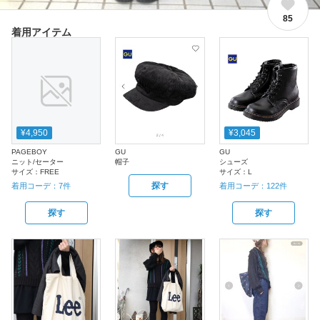
85
着用アイテム
¥4,950
¥3,045
PAGEBOY
GU
GU
ニット/セーター
帽子
シューズ
サイズ：
FREE
サイズ：
L
探す
着用コーデ：
7
件
着用コーデ：
122
件
探す
探す