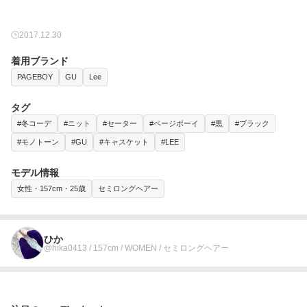
2017.12.30
着用ブランド
PAGEBOY
GU
Lee
タグ
#冬コーデ
#ニット
#セーター
#ページボーイ
#黒
#ブラック
#モノトーン
#GU
#キャスケット
#LEE
モデル情報
女性・157cm・25歳
セミロングヘアー
ひか
@hika0413 / 157cm / WOMEN / セミロングヘアー