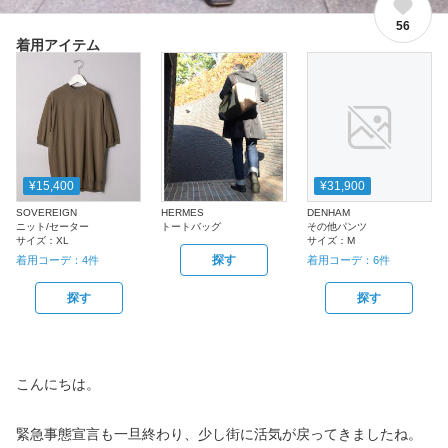
56
着用アイテム
¥15,400
¥31,900
SOVEREIGN
HERMES
DENHAM
ニット/セーター
トートバッグ
その他パンツ
サイズ：
XL
サイズ：
M
探す
着用コーデ：
4
件
着用コーデ：
6
件
探す
探す
こんにちは。
緊急事態宣言も一旦終わり、少し街に活気が戻ってきましたね。