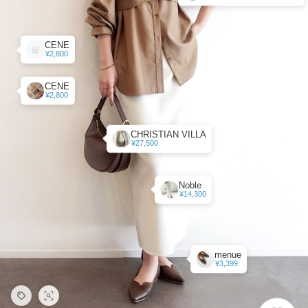
CENE
¥2,800
CENE
¥2,800
CHRISTIAN VILLA
¥27,500
Noble
¥14,300
menue
¥3,399