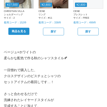
¥27,500
¥2,800
¥2,800
CHRISTIAN VILLA
CENE
CENE
ショルダーバッグ
リング
ブレスレット
サイズ：
2
サイズ：
#11
サイズ：
FREE
着用コーデ：
152
件
着用コーデ：
338
件
着用コーデ：
499
件
商品を見る
探す
探す
ベージュ×ホワイトの
柔らかな配色で作る秋のシャツスタイル🍂
一目惚れで購入した、
クロスデザインのビスチェとシャツの
セットアイテムの着回しです…！
さっと合わせるだけで
洗練されたレイヤードスタイルが
完成することに加えて、