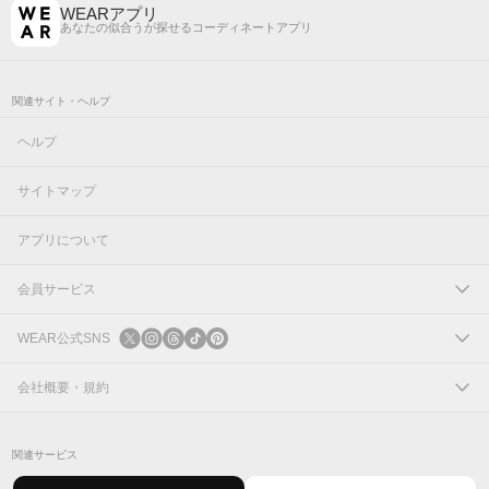
WEARアプリ
あなたの似合うが探せるコーディネートアプリ
関連サイト・ヘルプ
ヘルプ
サイトマップ
アプリについて
会員サービス
ログイン
WEAR公式SNS
新規会員登録
X
会社概要・規約
Instagram
コーポレートサイト
関連サービス
Threads
会社概要