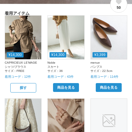
50
着用アイテム
¥14,300
¥14,300
¥3,399
CAPRICIEUX LE'MAGE
Noble
menue
シャツ/ブラウス
スカート
パンプス
サイズ：
FREE
サイズ：
36
サイズ：
22.5cm
着用コーデ：
12
件
着用コーデ：
43
件
着用コーデ：
114
件
商品を見る
商品を見る
探す