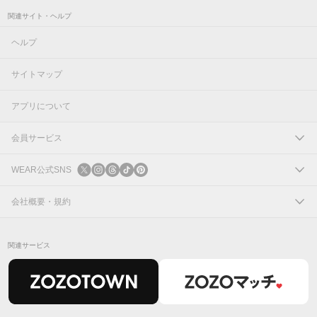
関連サイト・ヘルプ
ヘルプ
サイトマップ
アプリについて
会員サービス
ログイン
WEAR公式SNS
新規会員登録
X
会社概要・規約
Instagram
コーポレートサイト
関連サービス
Threads
会社概要
TikTok
IR情報