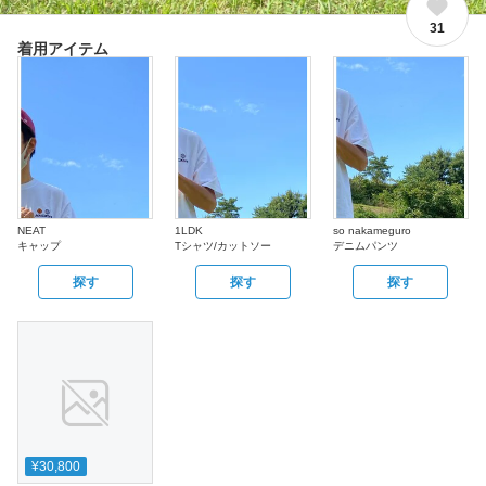
31
着用アイテム
NEAT
1LDK
so nakameguro
キャップ
Tシャツ/カットソー
デニムパンツ
探す
探す
探す
¥30,800