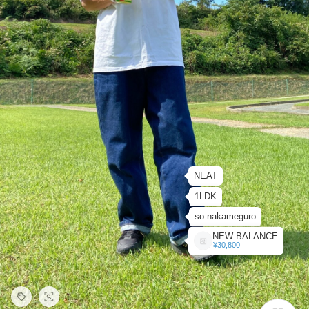
NEAT
1LDK
so nakameguro
NEW BALANCE
¥30,800