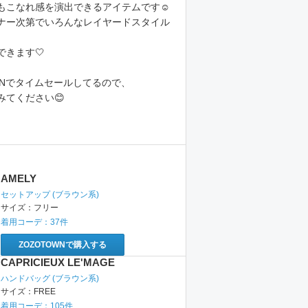
もこなれ感を演出できるアイテムです☺️
ナー次第でいろんなレイヤードスタイル
きます🤍
WNでタイムセールしてるので、
AMELY
セットアップ
(ブラウン系)
サイズ：
フリー
着用コーデ：
37
件
ZOZOTOWNで購入する
CAPRICIEUX LE'MAGE
ハンドバッグ
(ブラウン系)
サイズ：
FREE
着用コーデ：
105
件