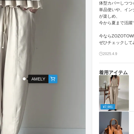
体型カバーしつつ
単品使いや、イン
が楽しめ、
今から夏まで活躍で
今ならZOZOTO
2025.4.9
着用アイテム
AMELY
¥7,981