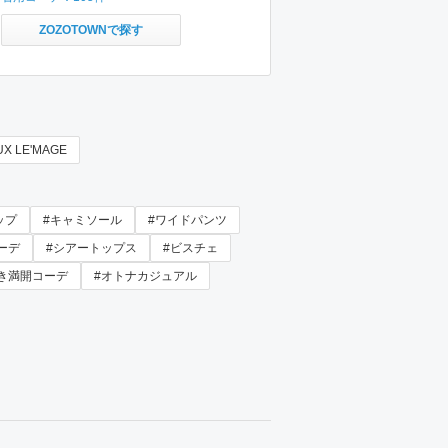
ZOZOTOWNで探す
UX LE'MAGE
ップ
#キャミソール
#ワイドパンツ
ーデ
#シアートップス
#ビスチェ
き満開コーデ
#オトナカジュアル