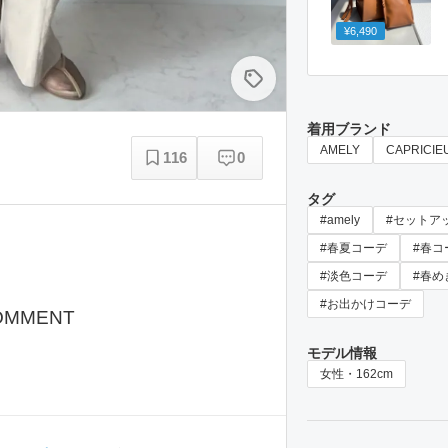
¥6,490
着用ブランド
AMELY
CAPRICIE
116
0
タグ
#amely
#セットア
#春夏コーデ
#春コ
#淡色コーデ
#春め
#お出かけコーデ
OMMENT
モデル情報
女性・162cm