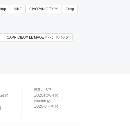
iptop
NIKE
CIAOPANIC TYPY
Crisp
CAPRICIEUX LE'MAGE × ハンドバッグ
関連サービス
oid
ZOZOTOWN
niaulab
ZOZOマッチ