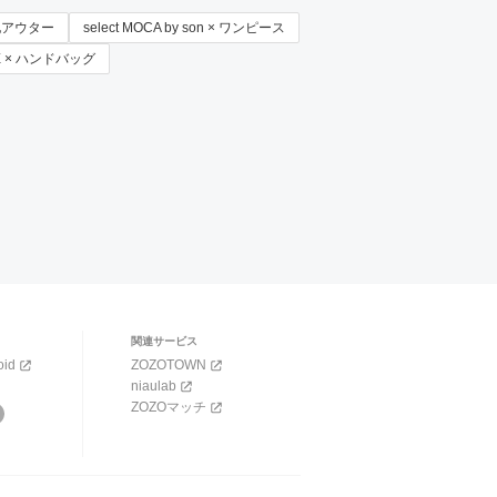
その他アウター
select MOCA by son × ワンピース
GE × ハンドバッグ
関連サービス
oid
ZOZOTOWN
niaulab
ZOZOマッチ