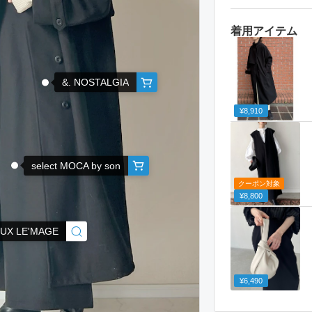
着用アイテム
&. NOSTALGIA
¥8,910
select MOCA by son
クーポン対象
¥8,800
EUX LE'MAGE
¥6,490