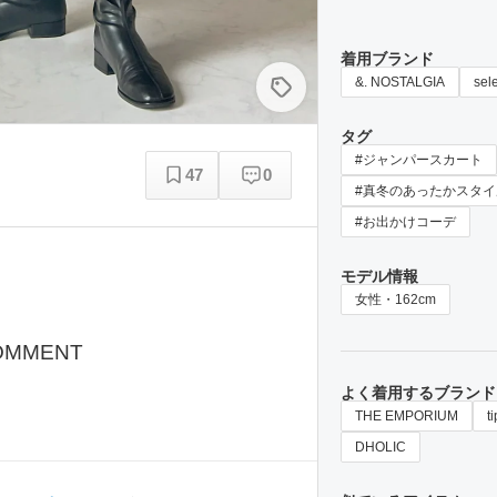
着用ブランド
&. NOSTALGIA
sel
タグ
#ジャンパースカート
47
0
#真冬のあったかスタイ
#お出かけコーデ
モデル情報
女性・162cm
OMMENT
よく着用するブランド
THE EMPORIUM
t
DHOLIC