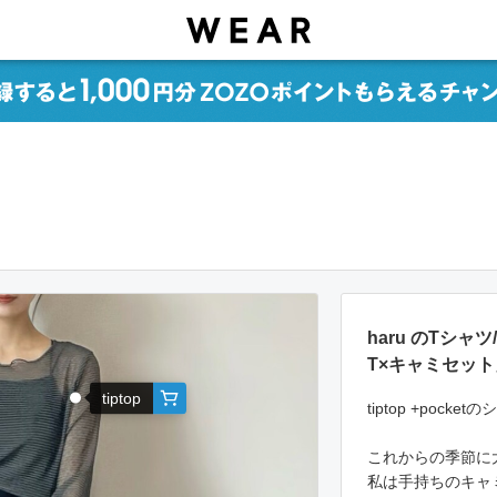
haru のTシ
T×キャミセッ
tiptop
tiptop +pock
これからの季節に
私は手持ちのキャ