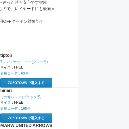
迷った時も安心です🫶🏼
なので、レイヤードにも最適☺️
0円OFFクーポン対象🏷️✨
tiptop
Tシャツ/カットソー
(グレー系)
サイズ：
FREE
着用コーデ：
63
件
ZOZOTOWNで購入する
hinari
その他パンツ
(ブラック系)
サイズ：
FREE
着用コーデ：
198
件
ZOZOTOWNで購入する
MARW UNITED ARROWS