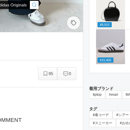
didas Originals
¥8,910
¥15,400
95
0
着用ブランド
tiptop
hinari
M
タグ
#春コーデ
#シアー
OMMENT
#スニーカー
#お出