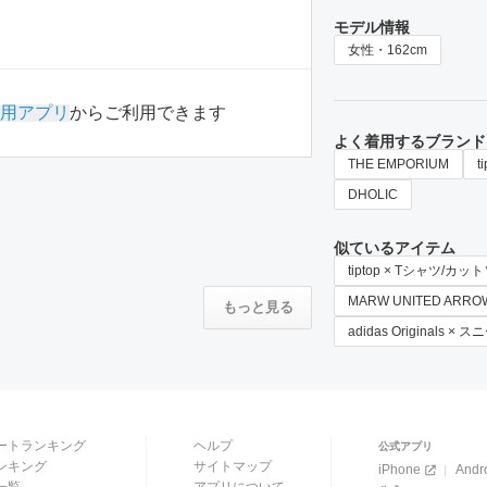
モデル情報
女性・162cm
用アプリ
からご利用できます
よく着用するブランド
THE EMPORIUM
t
DHOLIC
似ているアイテム
tiptop × Tシャツ/カッ
MARW UNITED AR
もっと見る
adidas Originals ×
ートランキング
ヘルプ
公式アプリ
ンキング
サイトマップ
iPhone
Andr