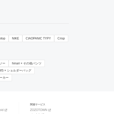
iptop
NIKE
CIAOPANIC TYPY
Crisp
トソー
hinari × その他パンツ
ROWS × ショルダーバッグ
 スニーカー
関連サービス
oid
ZOZOTOWN