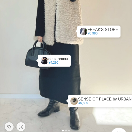
FREAK'S STORE
¥6,996
deux amour
¥4,290
¥5,390