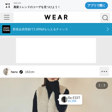
WEAR
アプリで開く
最新トレンドのコーデを見つけよう！
新規会員登録で1,000ptもらえるチャンス
haru
162
cm
1
3
Re:EDIT
¥5,998