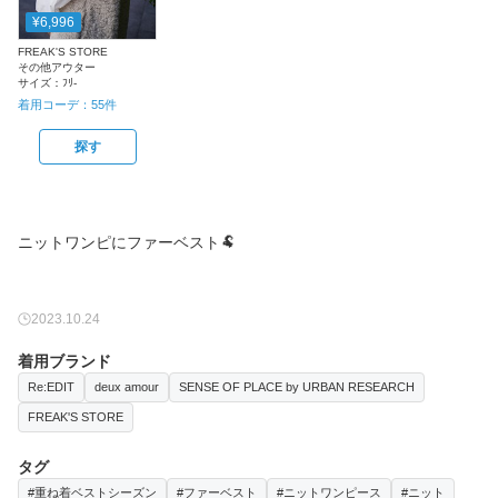
¥6,996
FREAK'S STORE
その他アウター
サイズ：
ﾌﾘ-
着用コーデ：
55
件
探す
ニットワンピにファーベスト🐏
2023.10.24
着用ブランド
Re:EDIT
deux amour
SENSE OF PLACE by URBAN RESEARCH
FREAK'S STORE
タグ
#重ね着ベストシーズン
#ファーベスト
#ニットワンピース
#ニット