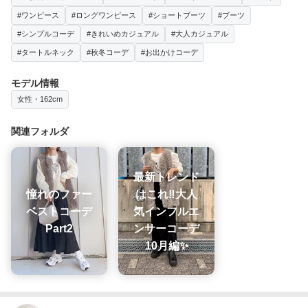
#ワンピース
#ロングワンピース
#ショートブーツ
#ブーツ
#シンプルコーデ
#きれいめカジュアル
#大人カジュアル
#タートルネック
#秋冬コーデ
#お出かけコーデ
モデル情報
女性・162cm
関連フォルダ
最新トレンド
憧れのファー
はこれ‼️大人
ベストコーデ
気インフルエ
Part2
ンサーコーデ
10月編✨