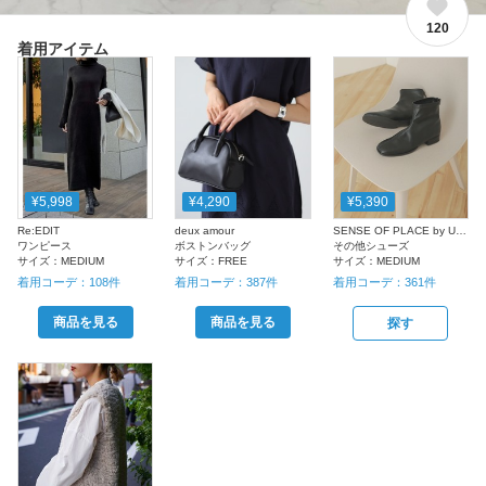
120
着用アイテム
¥5,998
¥4,290
¥5,390
Re:EDIT
deux amour
SENSE OF PLACE by URBAN RESEARCH
ワンピース
ボストンバッグ
その他シューズ
サイズ：
MEDIUM
サイズ：
FREE
サイズ：
MEDIUM
着用コーデ：
108
件
着用コーデ：
387
件
着用コーデ：
361
件
商品を見る
商品を見る
探す