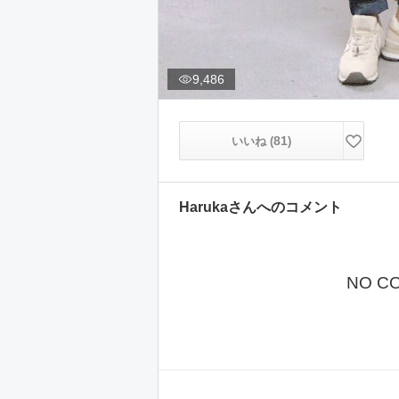
9,486
81
いいね (
)
Haruka
さんへのコメント
NO C