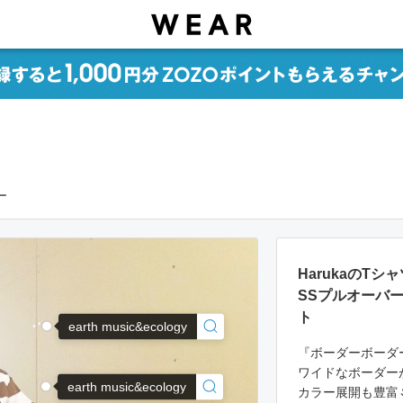
ー
HarukaのT
SSプルオーバ
ト
earth music&ecology
『ボーダーボーダー
ワイドなボーダーが
earth music&ecology
カラー展開も豊富