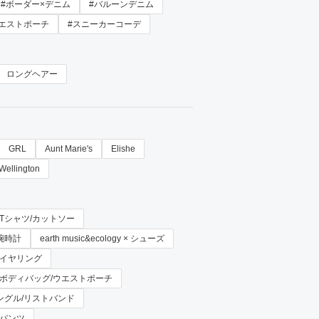
#ボーダー×デニム
#バルーンデニム
ウエストポーチ
#スニーカーコーデ
ロングヘアー
GRL
Aunt Marie's
Elishe
Wellington
gy × Tシャツ/カットソー
グ腕時計
earth music&ecology × シューズ
y × イヤリング
ogy × ボディバッグ/ウエストポーチ
 × バングル/リストバンド
 × パンツ