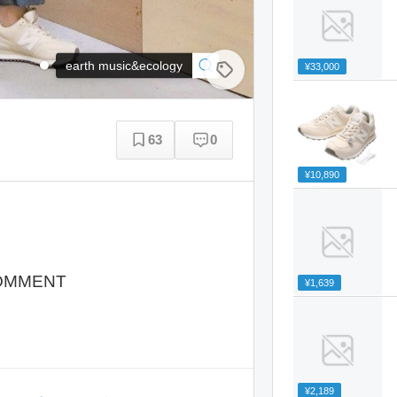
earth music&ecology
¥33,000
63
0
¥10,890
OMMENT
¥1,639
¥2,189