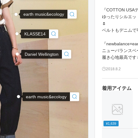
『COTTON US
earth music&ecology
ゆったりシルエッ
🌷
ベルトもデニムで可
KLASSE14
『newbalance×ea
ニューバランスベ
Daniel Wellington
履き心地最高です
2018.8.2
着用アイテム
earth music&ecology
¥1,639