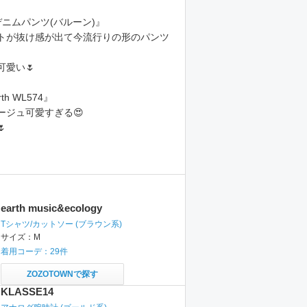
Aデニムパンツ(バルーン)』
トが抜け感が出て今流行りの形のパンツ
愛い🌷
rth WL574』
ージュ可愛すぎる😍

earth music&ecology
Tシャツ/カットソー
(ブラウン系)
サイズ：
M
着用コーデ：
29
件
ZOZOTOWNで探す
KLASSE14