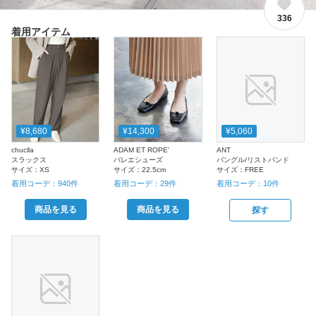
336
着用アイテム
¥8,680
¥14,300
¥5,060
chuclla
ADAM ET ROPE'
ANT
スラックス
バレエシューズ
バングル/リストバンド
サイズ：
XS
サイズ：
22.5cm
サイズ：
FREE
着用コーデ：
940
件
着用コーデ：
29
件
着用コーデ：
10
件
商品を見る
商品を見る
探す