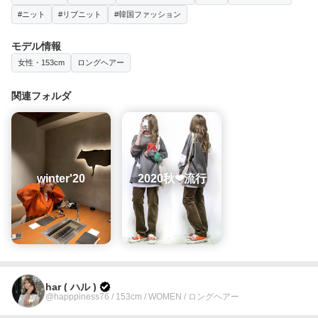
#ニット
#リブニット
#韓国ファッション
モデル情報
女性・153cm
ロングヘアー
関連フォルダ
winter'20
2020秋❤︎流行
har ( ハル )
@happpiness76 / 153cm / WOMEN / ロングヘアー