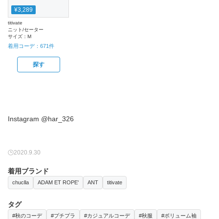
¥3,289
titivate
ニット/セーター
サイズ：
M
着用コーデ：
671
件
探す
Instagram @har_326
2020.9.30
着用ブランド
chuclla
ADAM ET ROPE'
ANT
titivate
タグ
#秋のコーデ
#プチプラ
#カジュアルコーデ
#秋服
#ボリューム袖