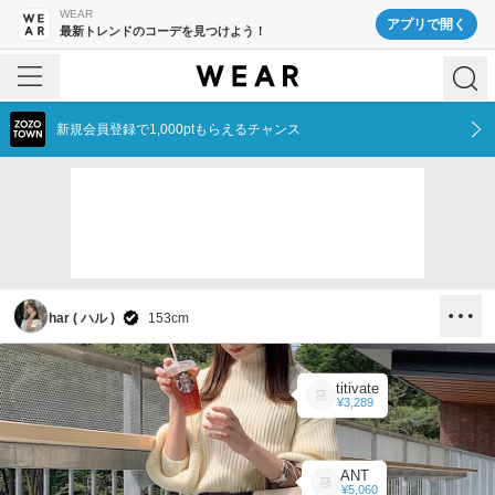
WEAR
アプリで開く
最新トレンドのコーデを見つけよう！
新規会員登録で1,000ptもらえるチャンス
har ( ハル )
153
cm
titivate
¥3,289
ANT
¥5,060