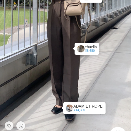
chuclla
¥8,680
ADAM ET ROPE'
¥14,300