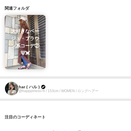
関連フォルダ
大好きなベー
ジュ・ブラウ
ン系コーデ②
🐻💓
har ( ハル )
@happpiness76 / 153cm / WOMEN / ロングヘアー
注目のコーディネート