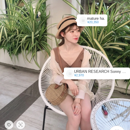
mature ha.
¥20,350
URBAN RESEARCH Sonny Label
¥2,970