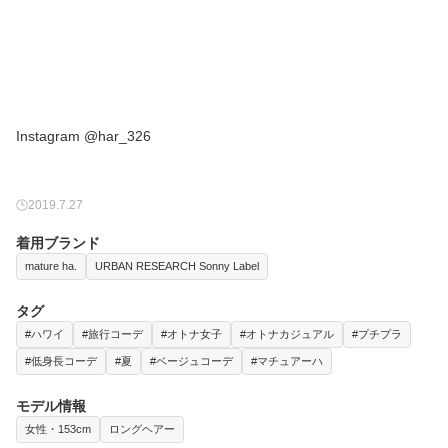
Instagram @har_326
2019.7.27
着用ブランド
mature ha.
URBAN RESEARCH Sonny Label
タグ
#ハワイ
#旅行コーデ
#オトナ女子
#オトナカジュアル
#プチプラ
#低身長コーデ
#夏
#ベージュコーデ
#マチュアーハ
モデル情報
女性・153cm
ロングヘアー