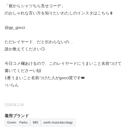
「裾からシャツちら見せコーデ」
のおしゃれな言い方を知りたいわたしのインスタはこちら⏬
@gp_gocci
ただレイヤード、だと伝わらないの…
誰か教えてください🙄
今日コメ欄あけるので、このレイヤードにうまいこと名前つけて
書いてくださーい🙌
1番うまいこと名前つけた人がgocci賞です👑
↑いらん
2019.2.24
着用ブランド
Green Parks
MEI
earth music&ecology