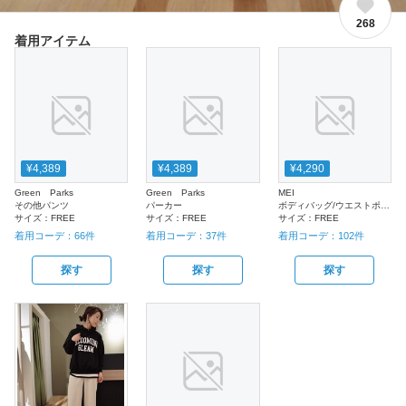
268
着用アイテム
¥4,389
¥4,389
¥4,290
Green Parks
Green Parks
MEI
その他パンツ
パーカー
ボディバッグ/ウエストポーチ
サイズ：
FREE
サイズ：
FREE
サイズ：
FREE
着用コーデ：
66
件
着用コーデ：
37
件
着用コーデ：
102
件
探す
探す
探す