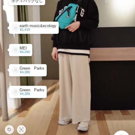
ボディバッグなし
earth music&ecology
¥1,419
MEI
¥4,290
Green Parks
¥4,389
Green Parks
¥4,389