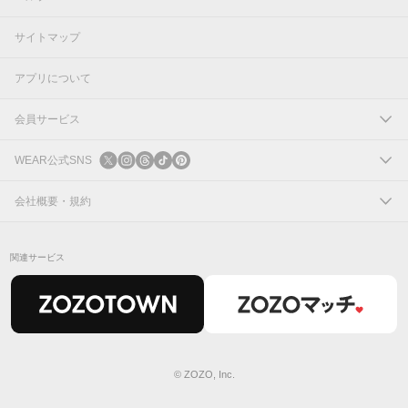
サイトマップ
アプリについて
会員サービス
ログイン
WEAR公式SNS
新規会員登録
X
会社概要・規約
Instagram
コーポレートサイト
関連サービス
Threads
会社概要
TikTok
IR情報
Pinterest
利用規約
© ZOZO, Inc.
プライバシーポリシー