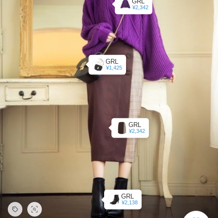
GRL
¥2,342
GRL
¥1,425
GRL
¥2,342
GRL
¥2,138