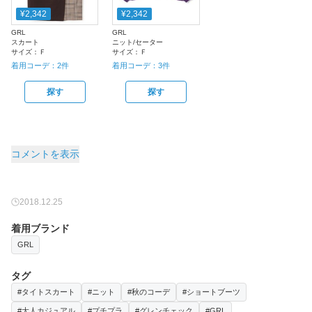
¥2,342
¥2,342
GRL
GRL
スカート
ニット/セーター
サイズ：
Ｆ
サイズ：
Ｆ
着用コーデ：
2
件
着用コーデ：
3
件
探す
探す
コメントを表示
2018.12.25
着用ブランド
GRL
タグ
#タイトスカート
#ニット
#秋のコーデ
#ショートブーツ
#大人カジュアル
#プチプラ
#グレンチェック
#GRL