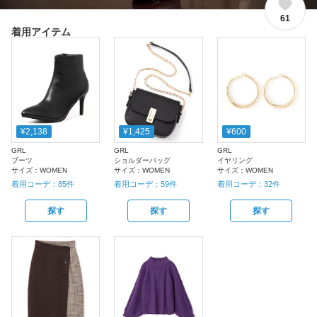
61
着用アイテム
¥2,138
¥1,425
¥600
GRL
GRL
GRL
ブーツ
ショルダーバッグ
イヤリング
サイズ：
WOMEN
サイズ：
WOMEN
サイズ：
WOMEN
着用コーデ：
85
件
着用コーデ：
59
件
着用コーデ：
32
件
探す
探す
探す