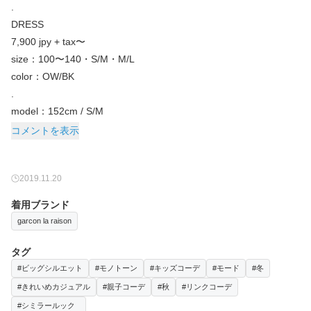
.
DRESS
7,900 jpy + tax〜
size：100〜140・S/M・M/L
color：OW/BK
.
model：152cm / S/M
コメントを表示
2019.11.20
着用ブランド
garcon la raison
タグ
#ビッグシルエット
#モノトーン
#キッズコーデ
#モード
#冬
#きれいめカジュアル
#親子コーデ
#秋
#リンクコーデ
#シミラールック