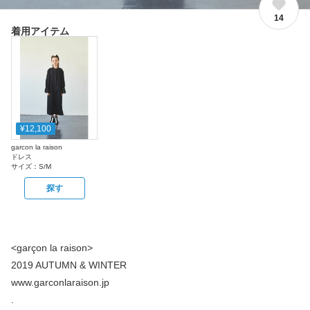
14
着用アイテム
¥12,100
garcon la raison
ドレス
サイズ：
S/M
探す
<garçon la raison>
2019 AUTUMN & WINTER
www.garconlaraison.jp
.