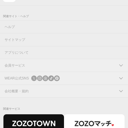
関連サイト・ヘルプ
ヘルプ
サイトマップ
アプリについて
会員サービス
ログイン
WEAR公式SNS
新規会員登録
X
会社概要・規約
Instagram
コーポレートサイト
関連サービス
Threads
会社概要