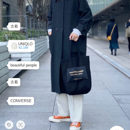
古着
UNIQLO
¥2,189
beautiful people
古着
CONVERSE