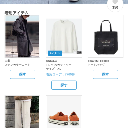
350
着用アイテム
¥2,189
古着
UNIQLO
beautiful people
ステンカラーコート
Tシャツ/カットソー
トートバッグ
サイズ：
XL
探す
探す
着用コーデ：
7760
件
探す