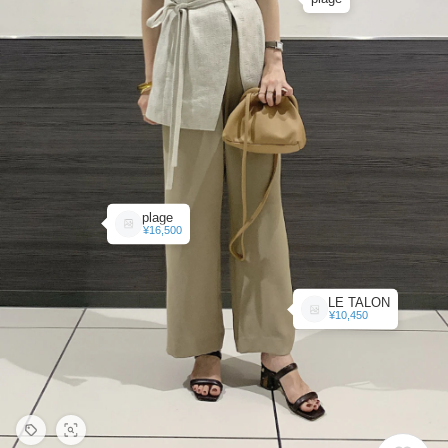
plage
¥16,500
LE TALON
¥10,450