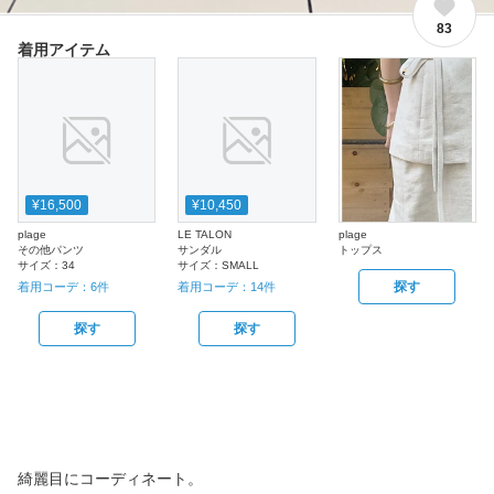
83
着用アイテム
¥16,500
¥10,450
plage
LE TALON
plage
その他パンツ
サンダル
トップス
サイズ：
34
サイズ：
SMALL
探す
着用コーデ：
6
件
着用コーデ：
14
件
探す
探す
綺麗目にコーディネート。