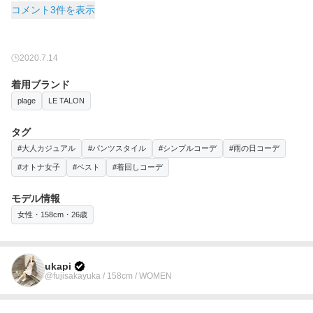
コメント3件を表示
2020.7.14
着用ブランド
plage
LE TALON
タグ
#大人カジュアル
#パンツスタイル
#シンプルコーデ
#雨の日コーデ
#オトナ女子
#ベスト
#着回しコーデ
モデル情報
女性・158cm・26歳
ukapi
@fujisakayuka / 158cm / WOMEN