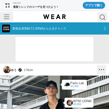
WEAR
アプリで開く
最新トレンドのコーデを見つけよう！
新規会員登録で1,000ptもらえるチャンス
ゆう
178
cm
Parts Lab.
¥3,300
WYM LIDNM
¥8,800