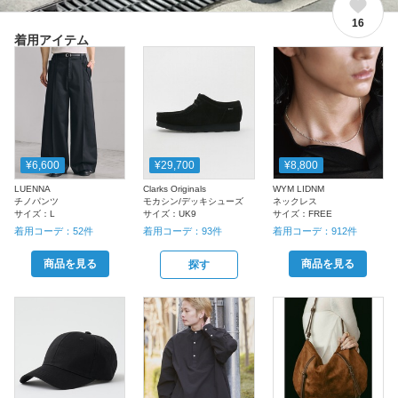
16
着用アイテム
¥6,600
¥29,700
¥8,800
LUENNA
Clarks Originals
WYM LIDNM
チノパンツ
モカシン/デッキシューズ
ネックレス
サイズ：
L
サイズ：
UK9
サイズ：
FREE
着用コーデ：
52
件
着用コーデ：
93
件
着用コーデ：
912
件
商品を見る
商品を見る
探す