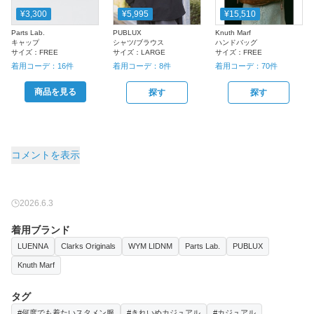
¥3,300
¥5,995
¥15,510
Parts Lab.
PUBLUX
Knuth Marf
キャップ
シャツ/ブラウス
ハンドバッグ
サイズ：
FREE
サイズ：
LARGE
サイズ：
FREE
着用コーデ：
16
件
着用コーデ：
8
件
着用コーデ：
70
件
商品を見る
探す
探す
コメントを表示
2026.6.3
着用ブランド
LUENNA
Clarks Originals
WYM LIDNM
Parts Lab.
PUBLUX
Knuth Marf
タグ
#何度でも着たいスタメン服
#きれいめカジュアル
#カジュアル