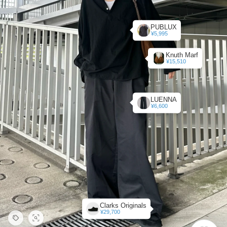
PUBLUX
¥5,995
Knuth Marf
¥15,510
LUENNA
¥6,600
Clarks Originals
¥29,700