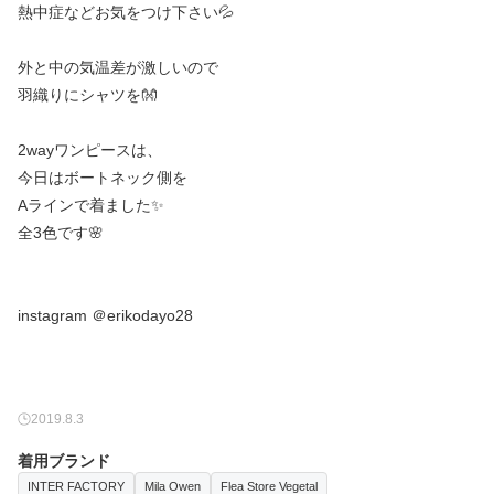
熱中症などお気をつけ下さい💦
外と中の気温差が激しいので
羽織りにシャツを👐
2wayワンピースは、
今日はボートネック側を
Aラインで着ました✨
全3色です🌸
instagram ＠erikodayo28
2019.8.3
着用ブランド
INTER FACTORY
Mila Owen
Flea Store Vegetal