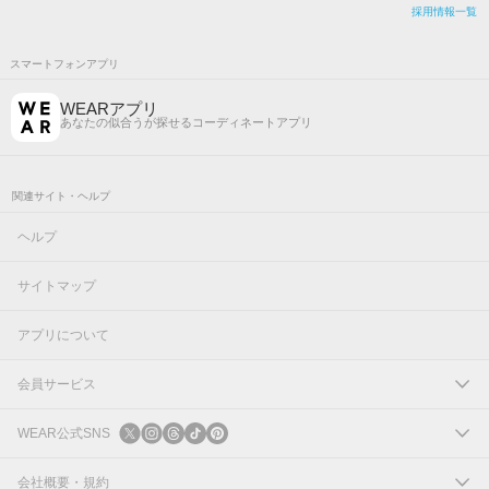
採用情報一覧
スマートフォンアプリ
WEARアプリ
あなたの似合うが探せるコーディネートアプリ
関連サイト・ヘルプ
ヘルプ
サイトマップ
アプリについて
会員サービス
ログイン
WEAR公式SNS
新規会員登録
X
会社概要・規約