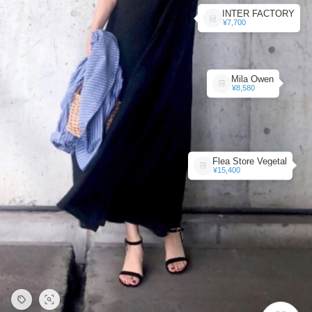
INTER FACTORY
¥7,700
Mila Owen
¥8,580
Flea Store Vegetal
¥15,400