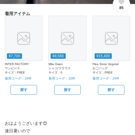
85
着用アイテム
¥7,700
¥8,580
¥15,400
INTER FACTORY
Mila Owen
Flea Store Vegetal
ワンピース
シャツ/ブラウス
かごバッグ
サイズ：
FREE
サイズ：
0
サイズ：
FREE
着用コーデ：
24
件
着用コーデ：
10
件
着用コーデ：
24
件
探す
探す
探す
おはようございます😊
連日暑いので