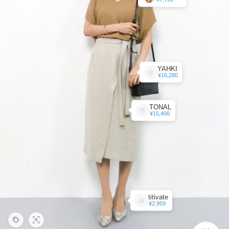
YAHKI
¥16,280
TONAL
¥15,400
titivate
¥2,959