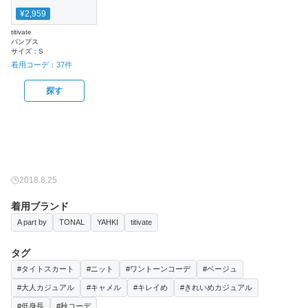
¥2,959
titivate
パンプス
サイズ：
S
着用コーデ：
37
件
探す
2018.8.25
着用ブランド
A part by
TONAL
YAHKI
titivate
タグ
#タイトスカート
#ニット
#ワントーンコーデ
#ベージュ
#大人カジュアル
#キャメル
#キレイめ
#きれいめカジュアル
#低身長
#秋コーデ