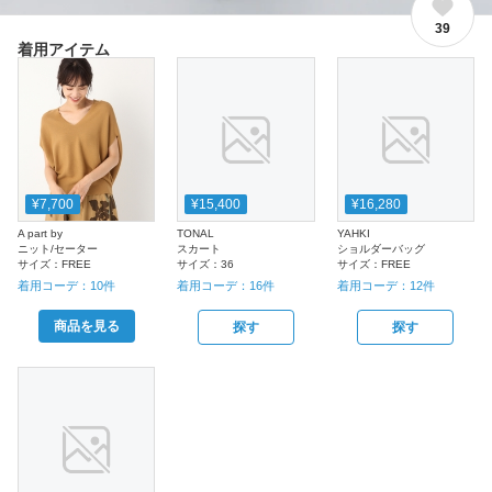
39
着用アイテム
¥7,700
¥15,400
¥16,280
A part by
TONAL
YAHKI
ニット/セーター
スカート
ショルダーバッグ
サイズ：
FREE
サイズ：
36
サイズ：
FREE
着用コーデ：
10
件
着用コーデ：
16
件
着用コーデ：
12
件
商品を見る
探す
探す