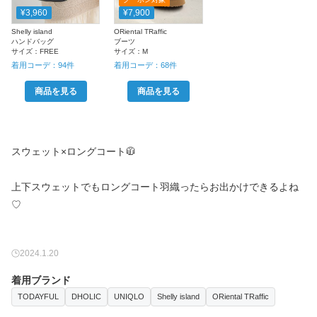
¥3,960
¥7,900
Shelly island
ORiental TRaffic
ハンドバッグ
ブーツ
サイズ：
FREE
サイズ：
M
着用コーデ：
94
件
着用コーデ：
68
件
商品を見る
商品を見る
スウェット×ロングコート🧥
上下スウェットでもロングコート羽織ったらお出かけできるよね
♡
2024.1.20
着用ブランド
TODAYFUL
DHOLIC
UNIQLO
Shelly island
ORiental TRaffic