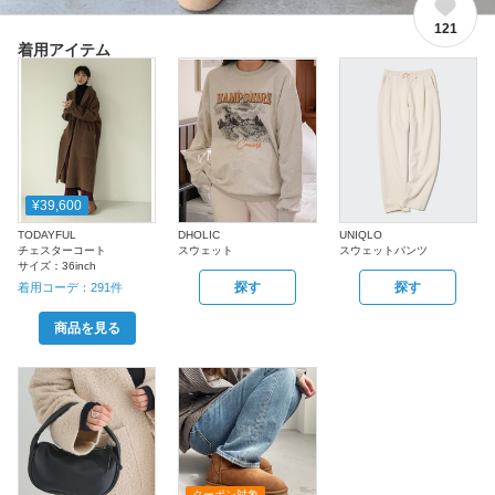
121
着用アイテム
¥39,600
TODAYFUL
DHOLIC
UNIQLO
チェスターコート
スウェット
スウェットパンツ
サイズ：
36inch
探す
探す
着用コーデ：
291
件
商品を見る
クーポン対象