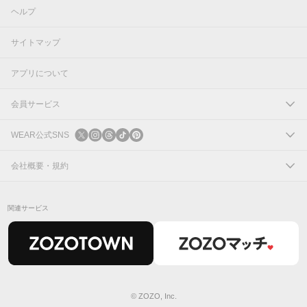
ヘルプ
サイトマップ
アプリについて
会員サービス
ログイン
WEAR公式SNS
新規会員登録
X
会社概要・規約
Instagram
コーポレートサイト
関連サービス
Threads
会社概要
TikTok
IR情報
Pinterest
利用規約
© ZOZO, Inc.