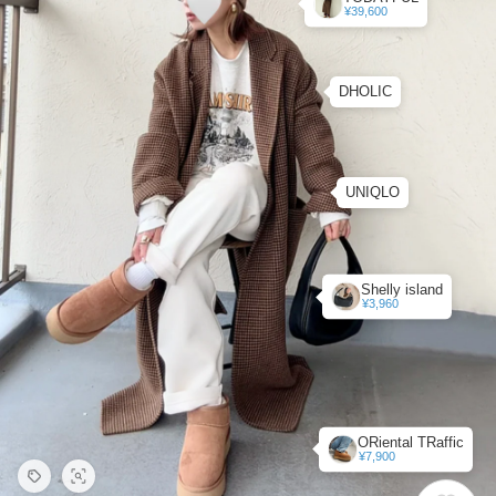
¥39,600
DHOLIC
UNIQLO
Shelly island
¥3,960
ORiental TRaffic
¥7,900