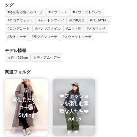
タグ
#冬を彩る色いろコーデ
#スウェット
#スウェットパンツ
#ロゴスウェット
#ムートンブーツ
#UNIQLO
#TODAYFUL
#ロングコート
#パンツスタイル
#ニット帽
#メガネ女子
#秋冬コーデ
#ラクチンコーデ
#スウェットコーデ
モデル情報
女性・155cm
ミディアムヘアー
関連フォルダ
❤️ファッショ
真似したい✨
ンを楽しむ素
コート
敵な人たち❤️
Styling
vol.15