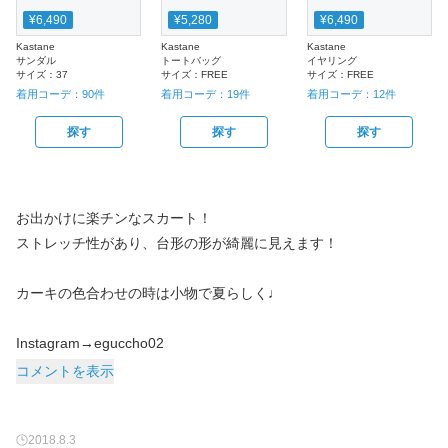
¥6,490
¥5,280
¥6,490
Kastane
Kastane
Kastane
サンダル
トートバッグ
イヤリング
サイズ：
37
サイズ：
FREE
サイズ：
FREE
着用コーデ：
90
件
着用コーデ：
19
件
着用コーデ：
12
件
探す
探す
探す
お出かけに楽チンなスカート！
ストレッチ性があり、台形の形が綺麗に見えます！
カーキの色合わせの時は小物で夏らしく♩
Instagram→eguccho02
コメントを表示
2018.8.3