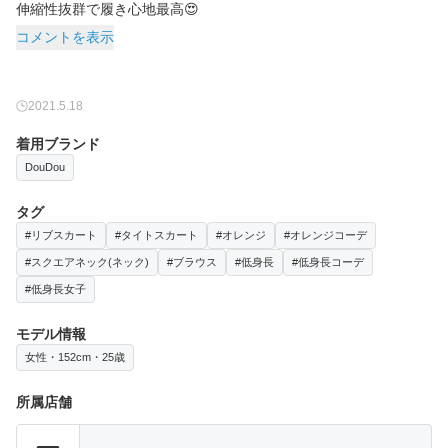
伸縮性抜群で履き心地最高😍
コメントを表示
2021.5.18
着用ブランド
DouDou
タグ
#リブスカート
#タイトスカート
#オレンジ
#オレンジコーデ
#スクエアネック(ネック)
#ブラウス
#低身長
#低身長コーデ
#低身長女子
モデル情報
女性・152cm・25歳
所属店舗