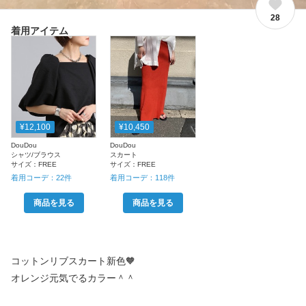
28
着用アイテム
¥12,100
¥10,450
DouDou
DouDou
シャツ/ブラウス
スカート
サイズ：
FREE
サイズ：
FREE
着用コーデ：
22
件
着用コーデ：
118
件
商品を見る
商品を見る
コットンリブスカート新色🧡
オレンジ元気でるカラー＾＾