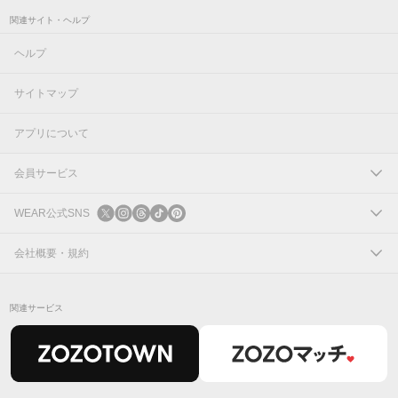
関連サイト・ヘルプ
ヘルプ
サイトマップ
アプリについて
会員サービス
ログイン
WEAR公式SNS
新規会員登録
X
会社概要・規約
Instagram
コーポレートサイト
関連サービス
Threads
会社概要
TikTok
IR情報