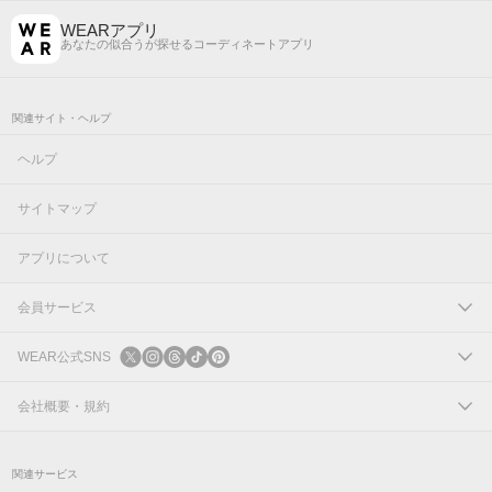
WEARアプリ
あなたの似合うが探せるコーディネートアプリ
関連サイト・ヘルプ
ヘルプ
サイトマップ
アプリについて
会員サービス
ログイン
WEAR公式SNS
新規会員登録
X
会社概要・規約
Instagram
コーポレートサイト
関連サービス