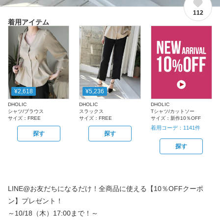
112
着用アイテム
¥2,618
¥5,236
DHOLIC
DHOLIC
DHOLIC
シャツ/ブラウス
スラックス
Tシャツ/カットソー
サイズ：
FREE
サイズ：
FREE
サイズ：
新作10％OFF
着用コーデ：
1141
件
探す
探す
探す
LINE@お友だちになるだけ！全商品に使える【10％OFFクーポ
ン】プレゼント！
～10/18（木）17:00まで！～