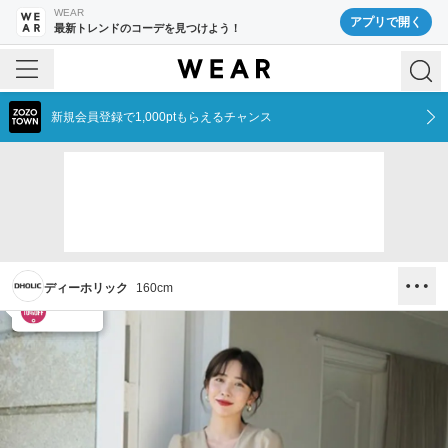
WEAR
アプリで開く
最新トレンドのコーデを見つけよう！
新規会員登録で1,000ptもらえるチャンス
ディーホリック
160
cm
DHOLIC
DHOLIC
DHOLIC
¥2,618
¥5,236